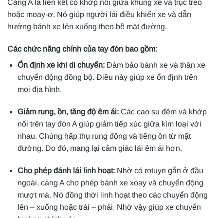
Càng A là liên kết có khớp nối giữa khung xe và trục treo
hoặc moay-ơ. Nó giúp người lái điều khiển xe và dẫn
hướng bánh xe lên xuống theo bề mặt đường.
Các chức năng chính của tay đòn bao gồm:
Ổn định xe khi di chuyển:
Đảm bảo bánh xe và thân xe
chuyển động đồng bộ. Điều này giúp xe ổn định trên
mọi địa hình.
Giảm rung, ồn, tăng độ êm ái:
Các cao su đệm và khớp
nối trên tay đòn A giúp giảm tiếp xúc giữa kim loại với
nhau. Chúng hấp thụ rung động và tiếng ồn từ mặt
đường. Do đó, mang lại cảm giác lái êm ái hơn.
Cho phép đánh lái linh hoạt:
Nhờ có rotuyn gắn ở đầu
ngoài, càng A cho phép bánh xe xoay và chuyển động
mượt mà. Nó đồng thời linh hoạt theo các chuyển động
lên – xuống hoặc trái – phải. Nhờ vậy giúp xe chuyển