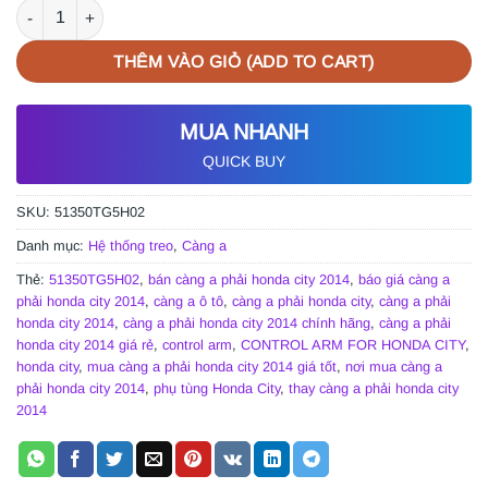
CÀNG A PHẢI HONDA CITY 2014 | 51350TG5H02 số lượng
THÊM VÀO GIỎ (ADD TO CART)
MUA NHANH
QUICK BUY
SKU:
51350TG5H02
Danh mục:
Hệ thống treo
,
Càng a
Thẻ:
51350TG5H02
,
bán càng a phải honda city 2014
,
báo giá càng a
phải honda city 2014
,
càng a ô tô
,
càng a phải honda city
,
càng a phải
honda city 2014
,
càng a phải honda city 2014 chính hãng
,
càng a phải
honda city 2014 giá rẻ
,
control arm
,
CONTROL ARM FOR HONDA CITY
,
honda city
,
mua càng a phải honda city 2014 giá tốt
,
nơi mua càng a
phải honda city 2014
,
phụ tùng Honda City
,
thay càng a phải honda city
2014