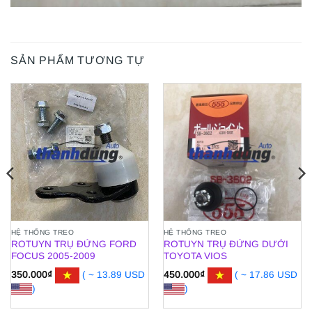
SẢN PHẨM TƯƠNG TỰ
HỆ THỐNG TREO
HỆ THỐNG TREO
ROTUYN TRỤ ĐỨNG FORD
ROTUYN TRỤ ĐỨNG DƯỚI
FOCUS 2005-2009
TOYOTA VIOS
350.000
₫
( ~ 13.89 USD
450.000
₫
( ~ 17.86 USD
)
)