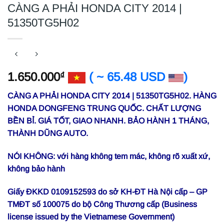
CÀNG A PHẢI HONDA CITY 2014 |
51350TG5H02
1.650.000
( ~ 65.48 USD
)
₫
CÀNG A PHẢI HONDA CITY 2014 | 51350TG5H02. HÀNG
HONDA DONGFENG TRUNG QUỐC. CHẤT LƯỢNG
BỀN BỈ. GIÁ TỐT, GIAO NHANH. BẢO HÀNH 1 THÁNG,
THÀNH DŨNG AUTO.
NÓI KHÔNG: với hàng không tem mác, không rõ xuất xứ,
không bảo hành
Giấy ĐKKD 0109152593 do sở KH-ĐT Hà Nội cấp – GP
TMĐT số 100075 do bộ Công Thương cấp (Business
license issued by the Vietnamese Government)