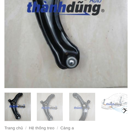
Trang chủ
/
Hệ thống treo
/
Càng a