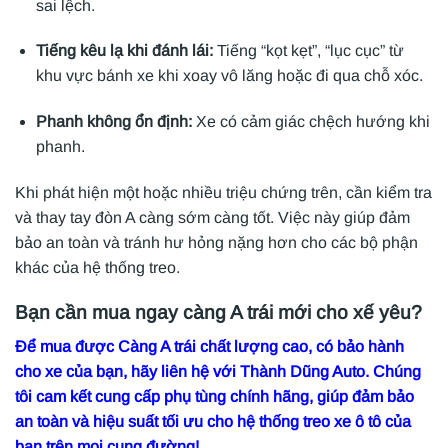
sai lệch.
Tiếng kêu lạ khi đánh lái:
Tiếng “kọt kẹt”, “lục cục” từ
khu vực bánh xe khi xoay vô lăng hoặc đi qua chỗ xóc.
Phanh không ổn định:
Xe có cảm giác chệch hướng khi
phanh.
Khi phát hiện một hoặc nhiều triệu chứng trên, cần kiểm tra
và thay tay đòn A càng sớm càng tốt. Việc này giúp đảm
bảo an toàn và tránh hư hỏng nặng hơn cho các bộ phận
khác của hệ thống treo.
Bạn cần mua ngay càng A trái mới cho xế yêu?
Để mua được Càng A trái chất lượng cao, có bảo hành
cho xe của bạn, hãy liên hệ với Thành Dũng Auto. Chúng
tôi cam kết cung cấp phụ tùng chính hãng, giúp đảm bảo
an toàn và hiệu suất tối ưu cho hệ thống treo xe ô tô của
bạn trên mọi cung đường!