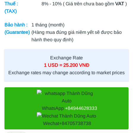
Thuế :
8% - 10% ( Giá trên chưa bao gồm
VAT
)
(TAX)
Bảo hành :
1 tháng (month)
(Guarantee)
(Hàng mua đúng giá niêm yết sẽ được bảo
hành theo quy định)
Exchange Rate
1 USD = 25.200 VNĐ
Exchange rates may change according to market prices
WhatsApp
+84944628333
Wechat
+84705738738