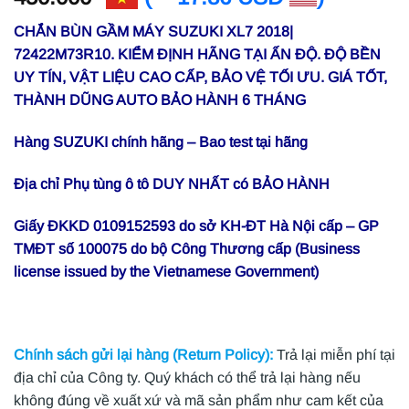
CHẮN BÙN GẦM MÁY SUZUKI XL7 2018|
72422M73R10. KIỂM ĐỊNH HÃNG TẠI ẤN ĐỘ. ĐỘ BỀN
UY TÍN, VẬT LIỆU CAO CẤP, BẢO VỆ TỐI ƯU. GIÁ TỐT,
THÀNH DŨNG AUTO BẢO HÀNH 6 THÁNG
Hàng SUZUKI chính hãng – Bao test tại hãng
Địa chỉ Phụ tùng ô tô DUY NHẤT có BẢO HÀNH
Giấy ĐKKD 0109152593 do sở KH-ĐT Hà Nội cấp – GP
TMĐT số 100075 do bộ Công Thương cấp (Business
license issued by the Vietnamese Government)
Chính sách gửi lại hàng (Return Policy):
Trả lại miễn phí tại
địa chỉ của Công ty. Quý khách có thể trả lại hàng nếu
không đúng về xuất xứ và mã sản phẩm như cam kết của