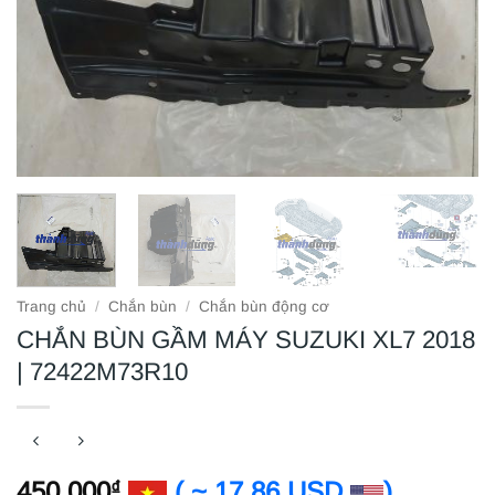
Trang chủ
/
Chắn bùn
/
Chắn bùn động cơ
CHẮN BÙN GẦM MÁY SUZUKI XL7 2018
| 72422M73R10
450.000
( ~ 17.86 USD
)
₫