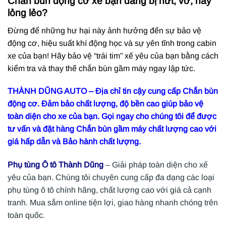
Chắn bùn động cơ xe bạn đang bị nứt, vỡ, hay
lỏng lẻo?
Đừng để những hư hại này ảnh hưởng đến sự bảo vệ
động cơ, hiệu suất khí động học và sự yên tĩnh trong cabin
xe của bạn! Hãy bảo vệ “trái tim” xế yêu của bạn bằng cách
kiểm tra và thay thế chắn bùn gầm máy ngay lập tức.
THÀNH DŨNG AUTO – Địa chỉ tin cậy cung cấp Chắn bùn
động cơ. Đảm bảo chất lượng, độ bền cao giúp bảo vệ
toàn diện cho xe của bạn. Gọi ngay cho chúng tôi để được
tư vấn và đặt hàng Chắn bùn gầm máy chất lượng cao với
giá hấp dẫn và Bảo hành chất lượng.
Phụ tùng Ô tô Thành Dũng
– Giải pháp toàn diện cho xế
yêu của bạn. Chúng tôi chuyên cung cấp đa dạng các loại
phụ tùng ô tô chính hãng, chất lượng cao với giá cả cạnh
tranh. Mua sắm online tiện lợi, giao hàng nhanh chóng trên
toàn quốc.