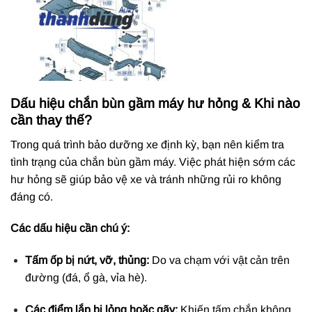
Dấu hiệu chắn bùn gầm máy hư hỏng & Khi nào
cần thay thế?
Trong quá trình bảo dưỡng xe định kỳ, bạn nên kiểm tra
tình trạng của chắn bùn gầm máy. Việc phát hiện sớm các
hư hỏng sẽ giúp bảo vệ xe và tránh những rủi ro không
đáng có.
Các dấu hiệu cần chú ý:
Tấm ốp bị nứt, vỡ, thủng:
Do va chạm với vật cản trên
đường (đá, ổ gà, vỉa hè).
Các điểm lắp bị lỏng hoặc gãy:
Khiến tấm chắn không