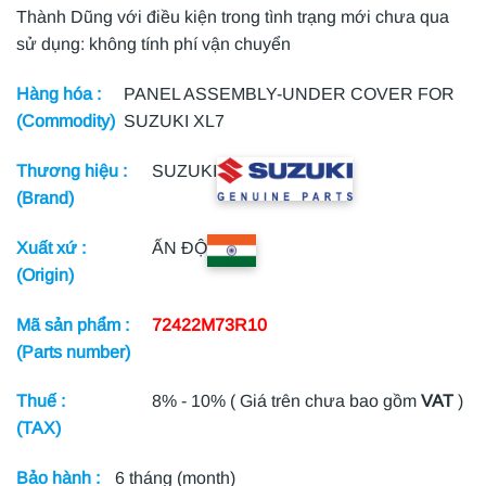
Thành Dũng với điều kiện trong tình trạng mới chưa qua
sử dụng: không tính phí vận chuyển
Hàng hóa :
PANEL ASSEMBLY-UNDER COVER FOR
(Commodity)
SUZUKI XL7
Thương hiệu :
SUZUKI
(Brand)
Xuất xứ :
ẤN ĐỘ
(Origin)
Mã sản phẩm :
72422M73R10
(Parts number)
Thuế :
8% - 10% ( Giá trên chưa bao gồm
VAT
)
(TAX)
Bảo hành :
6 tháng (month)