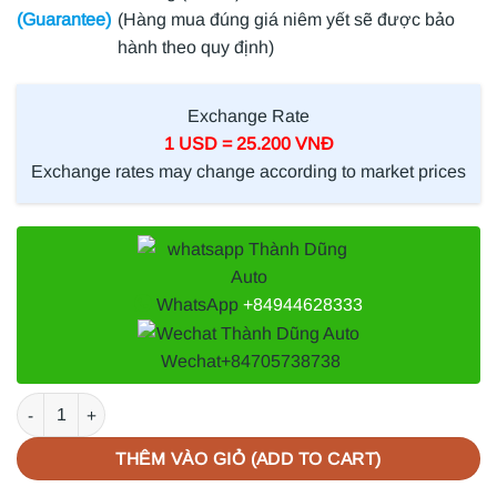
(Guarantee)
(Hàng mua đúng giá niêm yết sẽ được bảo
hành theo quy định)
Exchange Rate
1 USD = 25.200 VNĐ
Exchange rates may change according to market prices
WhatsApp
+84944628333
Wechat
+84705738738
CHẮN BÙN GẦM MÁY SUZUKI XL7 2018 | 72422M73R10 số lượn
THÊM VÀO GIỎ (ADD TO CART)