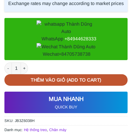
Exchange rates may change according to market prices
WhatsApp
+84944628333
Wechat
+84705738738
CHÂN MÁY FORD EVEREST 2.0 2019 số lượng
THÊM VÀO GIỎ (ADD TO CART)
MUA NHANH
QUICK BUY
SKU:
JB3Z6038H
Danh mục:
Hệ thống treo
,
Chân máy