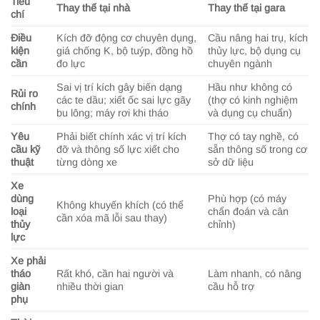
Tiêu
Thay thế tại nhà
Thay thế tại gara
chí
Điều
Kích đỡ động cơ chuyên dụng,
Cầu nâng hai trụ, kích
kiện
giá chống K, bộ tuýp, đồng hồ
thủy lực, bộ dụng cụ
cần
đo lực
chuyên ngành
Sai vị trí kích gây biến dạng
Hầu như không có
Rủi ro
các te dầu; xiết ốc sai lực gãy
(thợ có kinh nghiệm
chính
bu lông; máy rơi khi tháo
và dụng cụ chuẩn)
Yêu
Phải biết chính xác vị trí kích
Thợ có tay nghề, có
cầu kỹ
đỡ và thông số lực xiết cho
sẵn thông số trong cơ
thuật
từng dòng xe
sở dữ liệu
Xe
dùng
Phù hợp (có máy
Không khuyến khích (có thể
loại
chẩn đoán và cân
cần xóa mã lỗi sau thay)
thủy
chỉnh)
lực
Xe phải
tháo
Rất khó, cần hai người và
Làm nhanh, có nâng
giàn
nhiều thời gian
cầu hỗ trợ
phụ