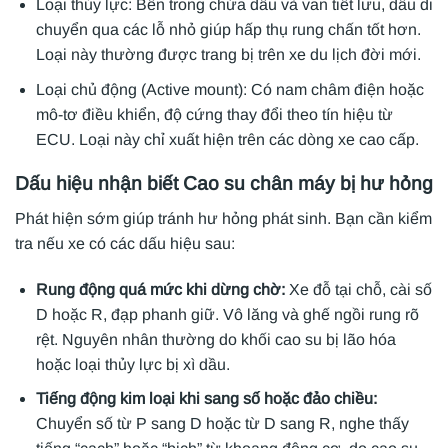
Loại thủy lực: Bên trong chứa dầu và van tiết lưu, dầu di
chuyển qua các lỗ nhỏ giúp hấp thụ rung chấn tốt hơn.
Loại này thường được trang bị trên xe du lịch đời mới.
Loại chủ động (Active mount): Có nam châm điện hoặc
mô-tơ điều khiển, độ cứng thay đổi theo tín hiệu từ
ECU. Loại này chỉ xuất hiện trên các dòng xe cao cấp.
Dấu hiệu nhận biết Cao su chân máy bị hư hỏng
Phát hiện sớm giúp tránh hư hỏng phát sinh. Bạn cần kiểm
tra nếu xe có các dấu hiệu sau:
Rung động quá mức khi dừng chờ:
Xe đỗ tại chỗ, cài số
D hoặc R, đạp phanh giữ. Vô lăng và ghế ngồi rung rõ
rệt. Nguyên nhân thường do khối cao su bị lão hóa
hoặc loại thủy lực bị xì dầu.
Tiếng động kim loại khi sang số hoặc đảo chiều:
Chuyển số từ P sang D hoặc từ D sang R, nghe thấy