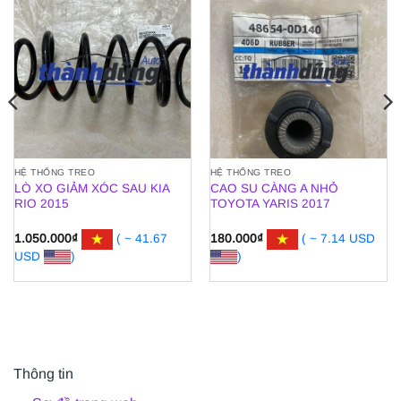
HỆ THỐNG TREO
HỆ THỐNG TREO
LÒ XO GIẢM XÓC SAU KIA
CAO SU CÀNG A NHỎ
RIO 2015
TOYOTA YARIS 2017
1.050.000
₫
( ~ 41.67
180.000
₫
( ~ 7.14 USD
USD
)
)
Thông tin