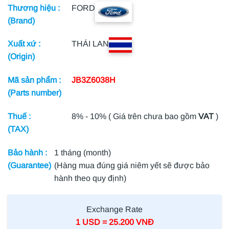
Thương hiệu :
FORD
(Brand)
Xuất xứ :
THÁI LAN
(Origin)
Mã sản phẩm :
JB3Z6038H
(Parts number)
Thuế :
8% - 10% ( Giá trên chưa bao gồm
VAT
)
(TAX)
Bảo hành :
1 tháng (month)
(Guarantee)
(Hàng mua đúng giá niêm yết sẽ được bảo
hành theo quy định)
Exchange Rate
1 USD = 25.200 VNĐ