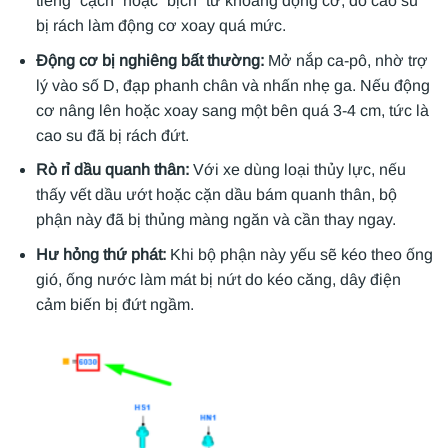
tiếng “cạch” hoặc “bịch” từ khoang động cơ, do cao su
bị rách làm động cơ xoay quá mức.
Động cơ bị nghiêng bất thường:
Mở nắp ca-pô, nhờ trợ
lý vào số D, đạp phanh chân và nhấn nhẹ ga. Nếu động
cơ nâng lên hoặc xoay sang một bên quá 3-4 cm, tức là
cao su đã bị rách đứt.
Rò rỉ dầu quanh thân:
Với xe dùng loại thủy lực, nếu
thấy vết dầu ướt hoặc cặn dầu bám quanh thân, bộ
phận này đã bị thủng màng ngăn và cần thay ngay.
Hư hỏng thứ phát:
Khi bộ phận này yếu sẽ kéo theo ống
gió, ống nước làm mát bị nứt do kéo căng, dây điện
cảm biến bị đứt ngầm.