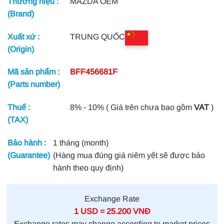
Thương hiệu :
MAZDA OEM
(Brand)
Xuất xứ :
TRUNG QUỐC
(Origin)
Mã sản phẩm :
BFF456681F
(Parts number)
Thuế :
8% - 10% ( Giá trên chưa bao gồm
VAT
)
(TAX)
Bảo hành :
1 tháng (month)
(Guarantee)
(Hàng mua đúng giá niêm yết sẽ được bảo
hành theo quy định)
Exchange Rate
1 USD = 25.200 VNĐ
Exchange rates may change according to market prices