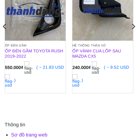
ỐP ĐÈN GẦM
HỆ THỐNG THÂN VỎ
ỐP ĐÈN GẦM TOYOTA RUSH
ỐP VÀNH CUA LỐP SAU
2019-2022
MAZDA CX5
550.000
₫
( ~ 21.83 USD
240.000
₫
( ~ 9.52 USD
)
)
Thông tin
Sơ đồ trang web