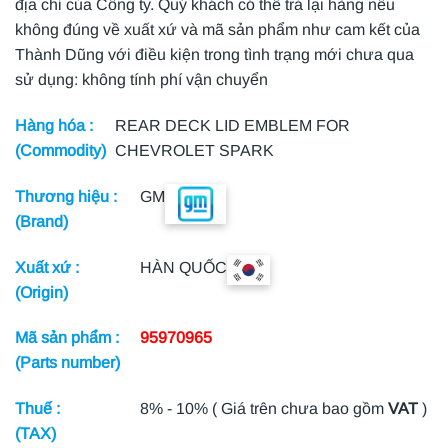
địa chỉ của Công ty. Quý khách có thể trả lại hàng nếu
không đúng về xuất xứ và mã sản phẩm như cam kết của
Thành Dũng với điều kiện trong tình trạng mới chưa qua
sử dụng: không tính phí vận chuyển
Hàng hóa :
REAR DECK LID EMBLEM FOR
(Commodity)
CHEVROLET SPARK
Thương hiệu :
GM
(Brand)
Xuất xứ :
HÀN QUỐC
(Origin)
Mã sản phẩm :
95970965
(Parts number)
Thuế :
8% - 10% ( Giá trên chưa bao gồm
VAT
)
(TAX)