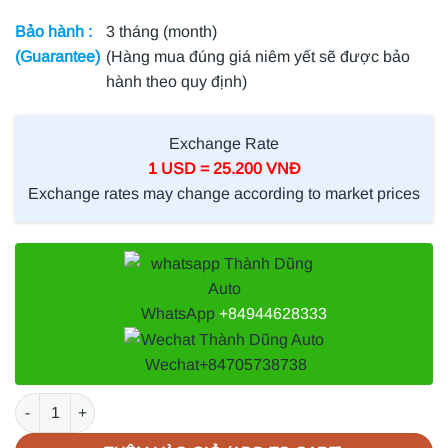
Bảo hành :
3 tháng (month)
(Guarantee)
(Hàng mua đúng giá niêm yết sẽ được bảo
hành theo quy định)
Exchange Rate
1 USD = 25.200 VNĐ
Exchange rates may change according to market prices
WhatsApp
+84944628333
Wechat
+84705738738
CHỮ CHEVROLET CỐP HẬU XE CHEVROLET SPARK 2012 | 9597