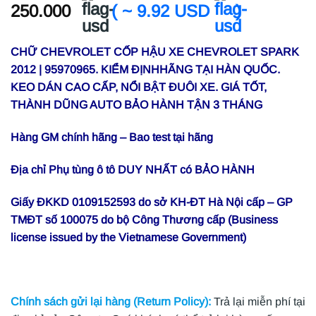
250.000
( ~ 9.92 USD
)
CHỮ CHEVROLET CỐP HẬU XE CHEVROLET SPARK
2012 | 95970965. KIỂM ĐỊNHHÃNG TẠI HÀN QUỐC.
KEO DÁN CAO CẤP, NỔI BẬT ĐUÔI XE. GIÁ TỐT,
THÀNH DŨNG AUTO BẢO HÀNH TẬN 3 THÁNG
Hàng GM chính hãng – Bao test tại hãng
Địa chỉ Phụ tùng ô tô DUY NHẤT có BẢO HÀNH
Giấy ĐKKD 0109152593 do sở KH-ĐT Hà Nội cấp – GP
TMĐT số 100075 do bộ Công Thương cấp (Business
license issued by the Vietnamese Government)
Chính sách gửi lại hàng (Return Policy):
Trả lại miễn phí tại