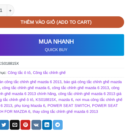
TẮC CHỈNH GHẾ MAZDA 6 2013 | KS018815X số lượng
THÊM VÀO GIỎ (ADD TO CART)
MUA NHANH
QUICK BUY
KS018815X
mục:
Công tắc ô tô
,
Công tắc chỉnh ghế
án công tắc chỉnh ghế mazda 6 2013
,
báo giá công tắc chỉnh ghế mazda
,
công tắc chỉnh ghế mazda 6
,
công tắc chỉnh ghế mazda 6 2013
,
công
ỉnh ghế mazda 6 2013 chính hãng
,
công tắc chỉnh ghế mazda 6 2013 giá
g tắc chỉnh ghế ô tô
,
KS018815X
,
mazda 6
,
nơi mua công tắc chỉnh ghế
6 2013
,
phụ tùng Mazda 6
,
POWER SEAT SWITCH
,
POWER SEAT
H FOR MAZDA 6
,
thay công tắc chỉnh ghế mazda 6 2013