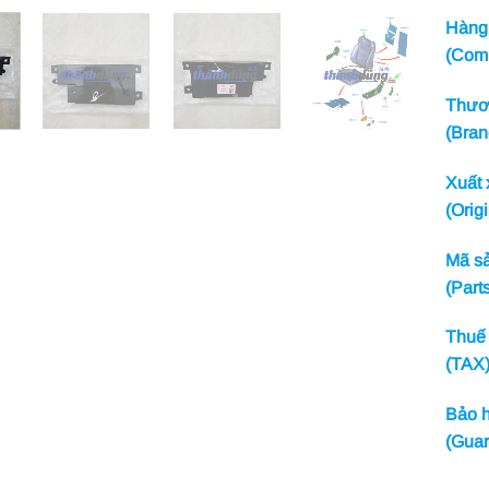
Hàng 
(Com
Thươn
(Bran
Xuất 
(Origi
Mã sả
(Part
Thuế 
(TAX
Bảo h
(Guar