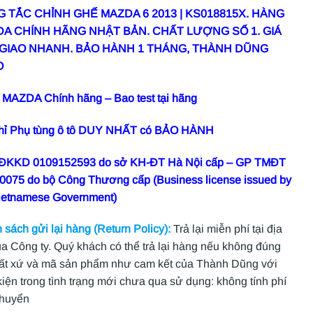
 TẮC CHỈNH GHẾ MAZDA 6 2013 | KS018815X. HÀNG
A CHÍNH HÃNG NHẬT BẢN. CHẤT LƯỢNG SỐ 1. GIÁ
 GIAO NHANH. BẢO HÀNH 1 THÁNG, THÀNH DŨNG
O
MAZDA Chính hãng – Bao test tại hãng
chỉ Phụ tùng ô tô DUY NHẤT có BẢO HÀNH
 ĐKKD 0109152593 do sở KH-ĐT Hà Nội cấp – GP TMĐT
0075 do bộ Công Thương cấp (Business license issued by
ietnamese Government)
 sách gửi lại hàng (Return Policy):
Trả lại miễn phí tại địa
ủa Công ty. Quý khách có thể trả lại hàng nếu không đúng
ất xứ và mã sản phẩm như cam kết của Thành Dũng với
kiện trong tình trạng mới chưa qua sử dụng: không tính phí
chuyển