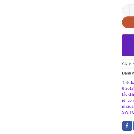
CÔNG 
SKU:
Danh 
Thẻ:
b
6 2013
tắc ch
rẻ
,
côn
mazda 
SWITC