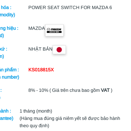
hóa :
POWER SEAT SWITCH FOR MAZDA 6
modity)
g hiệu :
MAZDA
d)
xứ :
NHẬT BẢN
n)
n phẩm :
KS018815X
s number)
:
8% - 10% ( Giá trên chưa bao gồm
VAT
)
)
ành :
1 tháng (month)
antee)
(Hàng mua đúng giá niêm yết sẽ được bảo hành
theo quy định)