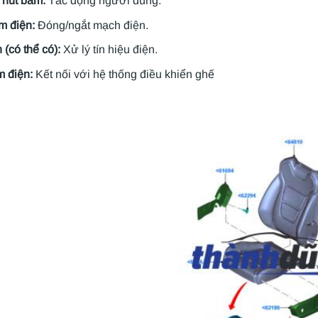
/ nút bấm:
Tác động người dùng.
ểm điện:
Đóng/ngắt mạch điện.
(có thể có):
Xử lý tín hiệu điện.
m điện:
Kết nối với hệ thống điều khiển ghế