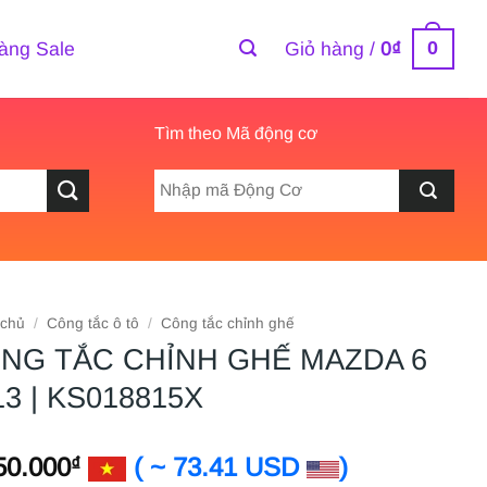
0
àng Sale
Giỏ hàng /
0
₫
Tìm theo Mã động cơ
 chủ
/
Công tắc ô tô
/
Công tắc chỉnh ghế
NG TẮC CHỈNH GHẾ MAZDA 6
13 | KS018815X
50.000
( ~ 73.41 USD
)
₫