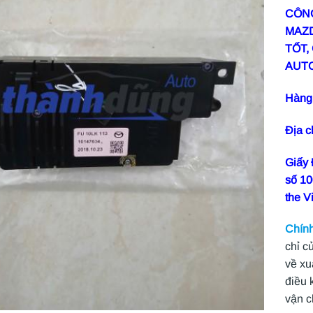
CÔNG
MAZD
TỐT,
AUT
Hàng 
Địa 
Giấy
số 10
the V
Chính
chỉ c
về xu
điều 
vận 