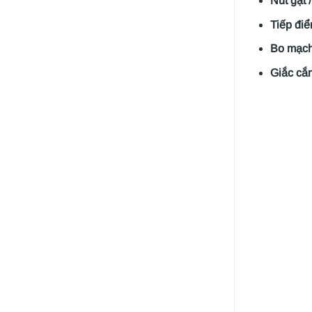
Nút gạt 
Tiếp đi
Bo mạch 
Giắc cắ