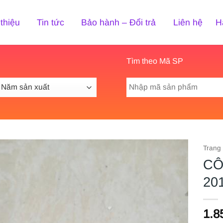
 thiệu
Tin tức
Bảo hành – Đổi trả
Liên hệ
H
Tìm theo Mã SP
Tìm
kiếm:
Trang
CÔ
20
1.8