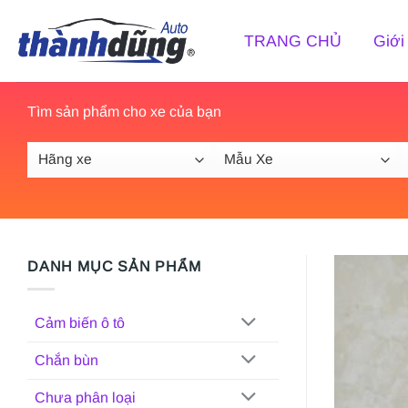
Bỏ
qua
TRANG CHỦ
Giới
nội
dung
Tìm sản phẩm cho xe của bạn
DANH MỤC SẢN PHẨM
Cảm biến ô tô
Chắn bùn
Chưa phân loại