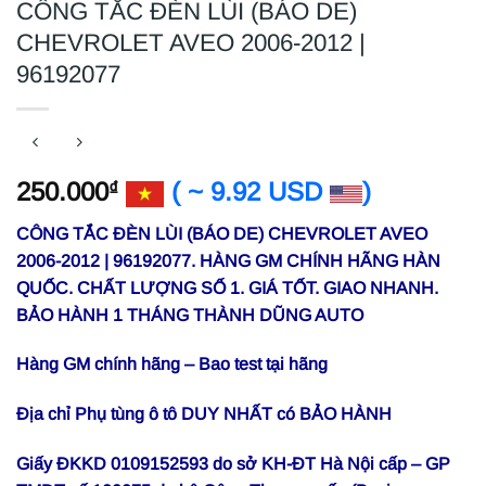
CÔNG TẮC ĐÈN LÙI (BÁO DE)
CHEVROLET AVEO 2006-2012 |
96192077
250.000
( ~ 9.92 USD
)
₫
CÔNG TẮC ĐÈN LÙI (BÁO DE) CHEVROLET AVEO
2006-2012 | 96192077. HÀNG GM CHÍNH HÃNG HÀN
QUỐC. CHẤT LƯỢNG SỐ 1. GIÁ TỐT. GIAO NHANH.
BẢO HÀNH 1 THÁNG THÀNH DŨNG AUTO
Hàng GM chính hãng – Bao test tại hãng
Địa chỉ Phụ tùng ô tô DUY NHẤT có BẢO HÀNH
Giấy ĐKKD 0109152593 do sở KH-ĐT Hà Nội cấp – GP