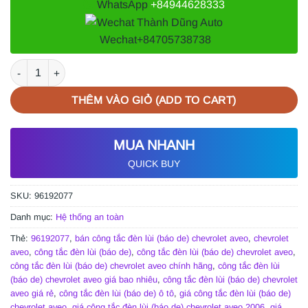
WhatsApp
+84944628333
Wechat
+84705738738
CÔNG TẮC ĐÈN LÙI (BÁO DE) CHEVROLET AVEO 2006-2012 | 96
THÊM VÀO GIỎ (ADD TO CART)
MUA NHANH
QUICK BUY
SKU:
96192077
Danh mục:
Hệ thống an toàn
Thẻ:
96192077
,
bán công tắc đèn lùi (báo de) chevrolet aveo
,
chevrolet
aveo
,
công tắc đèn lùi (báo de)
,
công tắc đèn lùi (báo de) chevrolet aveo
,
công tắc đèn lùi (báo de) chevrolet aveo chính hãng
,
công tắc đèn lùi
(báo de) chevrolet aveo giá bao nhiêu
,
công tắc đèn lùi (báo de) chevrolet
aveo giá rẻ
,
công tắc đèn lùi (báo de) ô tô
,
giá công tắc đèn lùi (báo de)
chevrolet aveo
,
giá công tắc đèn lùi (báo de) chevrolet aveo 2006
,
giá