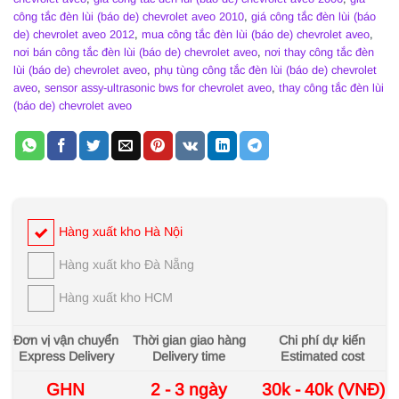
công tắc đèn lùi (báo de) chevrolet aveo 2010
,
giá công tắc đèn lùi (báo
de) chevrolet aveo 2012
,
mua công tắc đèn lùi (báo de) chevrolet aveo
,
nơi bán công tắc đèn lùi (báo de) chevrolet aveo
,
nơi thay công tắc đèn
lùi (báo de) chevrolet aveo
,
phụ tùng công tắc đèn lùi (báo de) chevrolet
aveo
,
sensor assy-ultrasonic bws for chevrolet aveo
,
thay công tắc đèn lùi
(báo de) chevrolet aveo
Hàng xuất kho Hà Nội
Hàng xuất kho Đà Nẵng
Hàng xuất kho HCM
Đơn vị vận chuyển
Thời gian giao hàng
Chi phí dự kiến
Express Delivery
Delivery time
Estimated cost
GHN
2 - 3 ngày
30k - 40k (VNĐ)