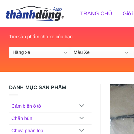
Bỏ
qua
TRANG CHỦ
Giới
nội
dung
Tìm sản phẩm cho xe của bạn
DANH MỤC SẢN PHẨM
Cảm biến ô tô
Chắn bùn
Chưa phân loại