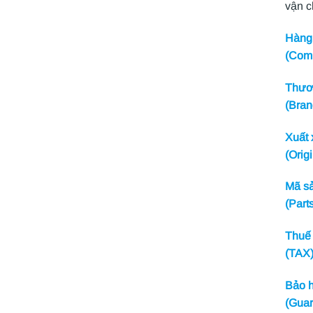
vận 
Hàng 
(Com
Thươn
(Bran
Xuất 
(Origi
Mã sả
(Part
Thuế 
(TAX
Bảo h
(Guar