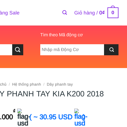
0
àng Sale
Giỏ hàng /
0
₫
Tìm theo Mã động cơ
 chủ
/
Hệ thống phanh
/
Dây phanh tay
Y PHANH TAY KIA K200 2018
₫
.000
( ~ 30.95 USD
)