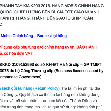
PHANH TAY KIA K200 2018. HÀNG MOBIS CHÍNH HÃNG
QUỐC. CHẤT LƯỢNG BỀN BỈ. GIÁ TỐT, GIAO NHANH.
HÀNH 1 THÁNG. THÀNH DŨNG AUTO SHIP TOÀN
C
Mobis Chính hãng – Bao test tại hãng
hỉ cung cấp phụ tùng ô tô chính hãng uy tín, BẢO HÀNH
ủ, có hóa đơn VAT
 ĐKKD 0109152593 do sở KH-ĐT Hà Nội cấp – GP TMĐT
0075 do bộ Công Thương cấp (Business license issued by
ietnamese Government)
 sách gửi lại hàng (Return Policy):
Trả lại miễn phí tại địa
ủa Công ty. Quý khách có thể trả lại hàng nếu không đúng
ất xứ và mã sản phẩm như cam kết của Thành Dũng với
kiện trong tình trạng mới chưa qua sử dụng: không tính phí