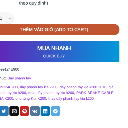
theo quy định)
HANH TAY KIA K200 2018 số lượng
THÊM VÀO GIỎ (ADD TO CART)
MUA NHANH
QUICK BUY
599124E900
mục:
Dây phanh tay
99124E900
,
dây phanh tay kia k200
,
dây phanh tay kia k200 2018
,
giá
anh tay kia k200
,
mua dây phanh tay kia k200
,
PARK BRAKE CABLE
IA K200
,
phụ tùng Kia K200
,
thay dây phanh tay kia k200