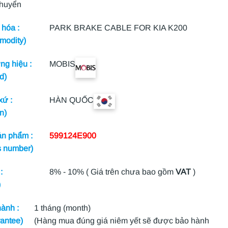
chuyển
hóa :
PARK BRAKE CABLE FOR KIA K200
modity)
g hiệu :
MOBIS
d)
xứ :
HÀN QUỐC
n)
n phẩm :
599124E900
s number)
:
8% - 10% ( Giá trên chưa bao gồm
VAT
)
)
ành :
1 tháng (month)
antee)
(Hàng mua đúng giá niêm yết sẽ được bảo hành