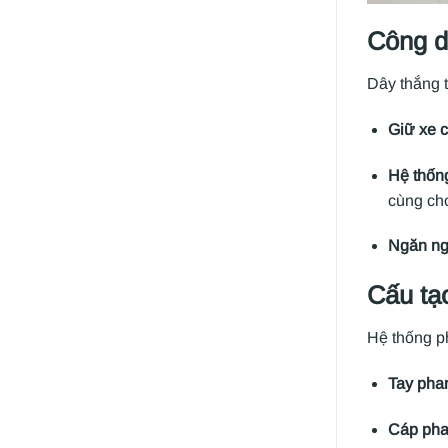
Công d
Dây thắng t
Giữ xe c
Hệ thốn
cùng cho
Ngăn ng
Cấu tạ
Hệ thống ph
Tay pha
Cáp ph