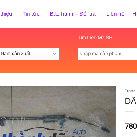
 thiệu
Tin tức
Bảo hành – Đổi trả
Liên hệ
H
Tìm theo Mã SP
Tìm
kiếm:
Trang
DÂ
780