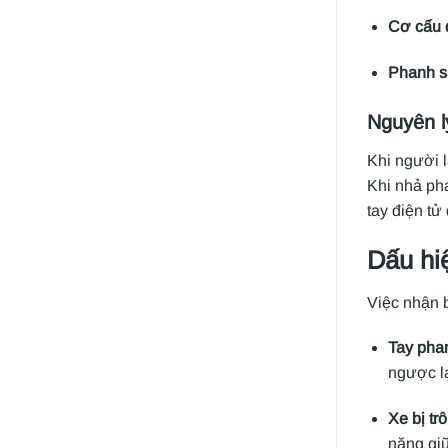
Cơ cấu 
Phanh s
Nguyên l
Khi người 
Khi nhả pha
tay điện tử
Dấu hi
Việc nhận b
Tay phan
ngược lạ
Xe bị tr
năng gi