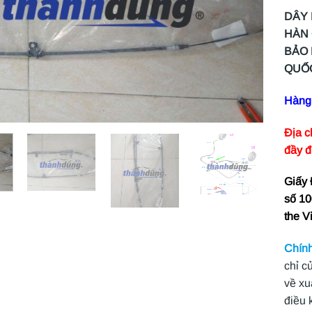
DÂY 
HÀN 
BẢO 
QUỐ
Hàng 
Địa c
đầy đ
Giấy
số 10
the V
Chính
chỉ c
về xu
điều 