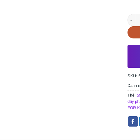
DÂY P
SKU:
Danh 
Thẻ:
5
dây ph
FOR K