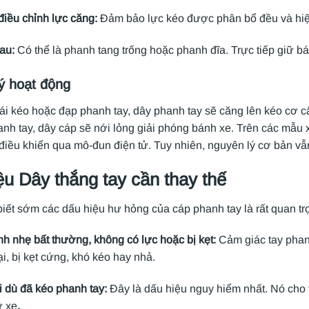
điều chỉnh lực căng:
Đảm bảo lực kéo được phân bổ đều và hiệ
au:
Có thể là phanh tang trống hoặc phanh đĩa. Trực tiếp giữ 
ý hoạt động
lái kéo hoặc đạp phanh tay, dây phanh tay sẽ căng lên kéo cơ 
nh tay, dây cáp sẽ nới lỏng giải phóng bánh xe. Trên các mẫu 
 điều khiển qua mô-đun điện tử. Tuy nhiên, nguyên lý cơ bản vẫ
ệu Dây thắng tay cần thay thế
iết sớm các dấu hiệu hư hỏng của cáp phanh tay là rất quan t
h nhẹ bất thường, không có lực hoặc bị kẹt:
Cảm giác tay phan
i, bị kẹt cứng, khó kéo hay nhả.
ôi dù đã kéo phanh tay:
Đây là dấu hiệu nguy hiểm nhất. Nó cho 
ữ xe
.