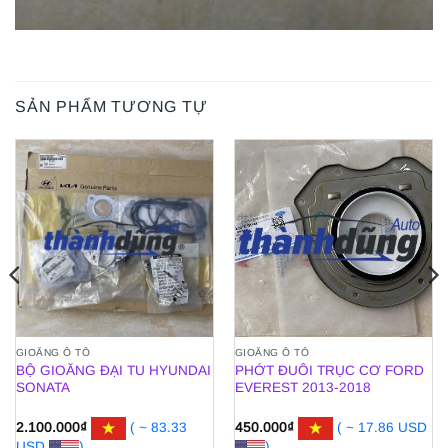
SẢN PHẨM TƯƠNG TỰ
GIOĂNG Ô TÔ
GIOĂNG Ô TÔ
BỘ GIOĂNG ĐẠI TU HYUNDAI
PHỚT ĐUÔI TRỤC CƠ FORD
SONATA
EVEREST 2013-2018
2.100.000
₫
( ~ 83.33
450.000
₫
( ~ 17.86 USD
USD
)
)