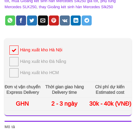
tốt
,
mua Gioăng két sinh hàn Mercedes Slk250 giá tốt
,
phụ tùng
Mercedes SLK250
,
thay Gioăng két sinh hàn Mercedes Slk250
Hàng xuất kho Hà Nội
Hàng xuất kho Đà Nẵng
Hàng xuất kho HCM
Đơn vị vận chuyển
Thời gian giao hàng
Chi phí dự kiến
Express Delivery
Delivery time
Estimated cost
GHN
2 - 3 ngày
30k - 40k (VNĐ)
Mô tả