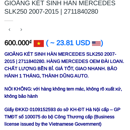
GIOĂNG KÉT SINH HÀN MERCEDES
SLK250 2007-2015 | 2711840280
600.000
( ~ 23.81 USD
)
₫
GIOĂNG KÉT SINH HÀN MERCEDES SLK250 2007-
2015 | 2711840280. HÀNG MERCEDES OEM ĐÀI LOAN.
CHẤT LƯỢNG BỀN BỈ. GIÁ TỐT, GIAO NHANH. BẢO
HÀNH 1 THÁNG, THÀNH DŨNG AUTO.
NÓI KHÔNG: với hàng không tem mác, không rõ xuất xứ,
không bảo hành
Giấy ĐKKD 0109152593 do sở KH-ĐT Hà Nội cấp – GP
TMĐT số 100075 do bộ Công Thương cấp (Business
license issued by the Vietnamese Government)