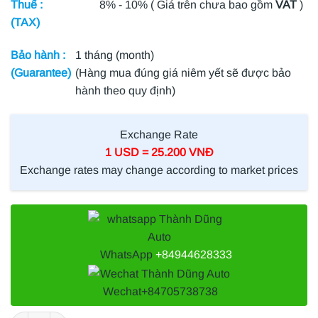
Thuế :
8% - 10% ( Giá trên chưa bao gồm
VAT
)
(TAX)
Bảo hành :
1 tháng (month)
(Guarantee)
(Hàng mua đúng giá niêm yết sẽ được bảo
hành theo quy định)
Exchange Rate
1 USD = 25.200 VNĐ
Exchange rates may change according to market prices
WhatsApp
+84944628333
Wechat
+84705738738