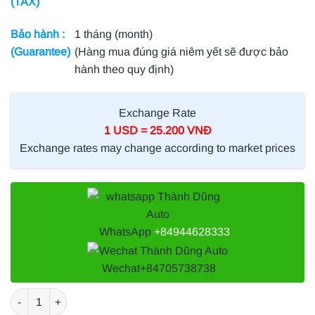
(TAX)
Bảo hành :
1 tháng (month)
(Guarantee)
(Hàng mua đúng giá niêm yết sẽ được bảo
hành theo quy định)
Exchange Rate
1 USD = 25.200 VNĐ
Exchange rates may change according to market prices
WhatsApp
+84944628333
Wechat
+84705738738
LỌC GIÓ MÁY LẠNH BYD F0 1.0 2010 số lượng