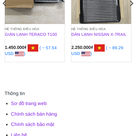
HỆ THỐNG ĐIỀU HÒA
HỆ THỐNG ĐIỀU HÒA
GIÀN LẠNH TERACO T100
DÀN LẠNH NISSAN X-TRAIL
1.450.000
₫
( ~ 57.54
2.250.000
₫
( ~ 89.29
USD
)
USD
)
Thông tin
Sơ đồ trang web
Chính sách bán hàng
Chính sách bảo mật
Liên hệ