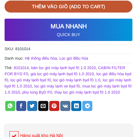
THÊM VÀO GIỎ (ADD TO CART)
MUA NHANH
QUICK BUY
SKU:
8101014
Danh mục:
Hệ thống điều hòa
,
Lọc gió điều hòa
Thẻ:
8101014
,
bán lọc gió máy lạnh byd f0 1.0 2010
,
CABIN FILTER
FOR BYD F0
,
giá lọc gió máy lạnh byd f0 1.0 2010
,
lọc gió điều hòa byd
f0
,
lọc gió máy lạnh byd f0
,
lọc gió máy lạnh byd f0 1.0
,
lọc gió máy lạnh
byd f0 1.0 2010
,
lọc gió máy lạnh xe byd f0
,
mua lọc gió máy lạnh byd f0
1.0 2010
,
phụ tùng ByD F0
,
thay lọc gió máy lạnh byd f0 1.0 2010
Hàng xuất kho Hà Nội