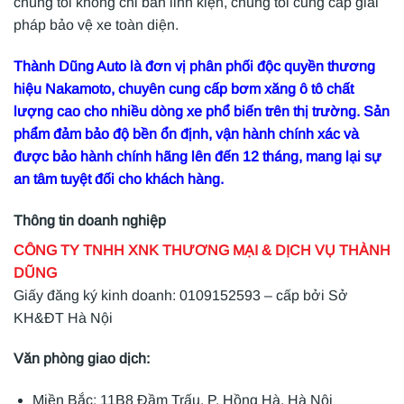
chúng tôi không chỉ bán linh kiện, chúng tôi cung cấp giải
pháp bảo vệ xe toàn diện.
Thành Dũng Auto là đơn vị phân phối độc quyền thương
hiệu Nakamoto, chuyên cung cấp bơm xăng ô tô chất
lượng cao cho nhiều dòng xe phổ biến trên thị trường. Sản
phẩm đảm bảo độ bền ổn định, vận hành chính xác và
được bảo hành chính hãng lên đến 12 tháng, mang lại sự
an tâm tuyệt đối cho khách hàng.
Thông tin doanh nghiệp
CÔNG TY TNHH XNK THƯƠNG MẠI & DỊCH VỤ THÀNH
DŨNG
Giấy đăng ký kinh doanh: 0109152593 – cấp bởi Sở
KH&ĐT Hà Nội
Văn phòng giao dịch:
Miền Bắc: 11B8 Đầm Trấu, P. Hồng Hà, Hà Nội