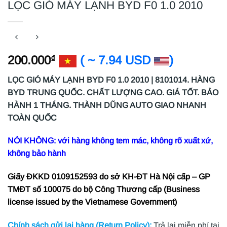
LỌC GIÓ MÁY LẠNH BYD F0 1.0 2010
200.000
( ~ 7.94 USD
)
₫
LỌC GIÓ MÁY LẠNH BYD F0 1.0 2010 | 8101014. HÀNG
BYD TRUNG QUỐC. CHẤT LƯỢNG CAO. GIÁ TỐT. BẢO
HÀNH 1 THÁNG. THÀNH DŨNG AUTO GIAO NHANH
TOÀN QUỐC
NÓI KHÔNG: với hàng không tem mác, không rõ xuất xứ,
không bảo hành
Giấy ĐKKD 0109152593 do sở KH-ĐT Hà Nội cấp – GP
TMĐT số 100075 do bộ Công Thương cấp (Business
license issued by the Vietnamese Government)
Chính sách gửi lại hàng (Return Policy):
Trả lại miễn phí tại