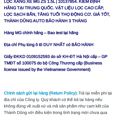
LỌC XĂNG XE MG ZS 1.5L | 10137854. KIỂM ĐỊNH
HÃNG TẠI TRUNG QUỐC. VẬT LIỆU LỌC CAO CẤP,
LỌC SẠCH BẨN, TĂNG TUỔI THỌ ĐỘNG CƠ. GIÁ TỐT,
THÀNH DŨNG AUTO BẢO HÀNH 3 THÁNG
Hàng MG chính hãng – Bao test tại hãng
Địa chỉ Phụ tùng ô tô DUY NHẤT có BẢO HÀNH
Giấy ĐKKD 0109152593 do sở KH-ĐT Hà Nội cấp – GP
TMĐT số 100075 do bộ Công Thương cấp (Business
license issued by the Vietnamese Government)
Chính sách gửi lại hàng (Return Policy):
Trả lại miễn phí tại
địa chỉ của Công ty. Quý khách có thể trả lại hàng nếu
không đúng về xuất xứ và mã sản phẩm như cam kết của
Thành Dũng với điều kiện trong tình trạng mới chưa qua