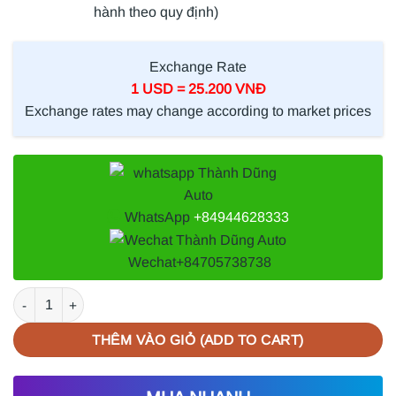
hành theo quy định)
Exchange Rate
1 USD = 25.200 VNĐ
Exchange rates may change according to market prices
WhatsApp
+84944628333
Wechat
+84705738738
LỌC XĂNG XE MG ZS 1.5L | 10137854 số lượng
THÊM VÀO GIỎ (ADD TO CART)