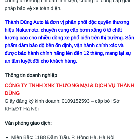
chúng tôi không chỉ bán linh kiện, chúng tôi cung cấp giải
pháp bảo vệ xe toàn diện.
Thành Dũng Auto là đơn vị phân phối độc quyền thương
hiệu Nakamoto, chuyên cung cấp bơm xăng ô tô chất
lượng cao cho nhiều dòng xe phổ biến trên thị trường. Sản
phẩm đảm bảo độ bền ổn định, vận hành chính xác và
được bảo hành chính hãng lên đến 12 tháng, mang lại sự
an tâm tuyệt đối cho khách hàng.
Thông tin doanh nghiệp
CÔNG TY TNHH XNK THƯƠNG MẠI & DỊCH VỤ THÀNH
DŨNG
Giấy đăng ký kinh doanh: 0109152593 – cấp bởi Sở
KH&ĐT Hà Nội
Văn phòng giao dịch:
Miền Bắc: 11B8 Đầm Trấu, P. Hồng Hà, Hà Nội