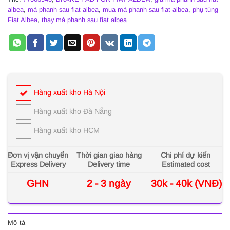
albea
,
má phanh sau fiat albea
,
mua má phanh sau fiat albea
,
phụ tùng
Fiat Albea
,
thay má phanh sau fiat albea
Hàng xuất kho Hà Nội
Hàng xuất kho Đà Nẵng
Hàng xuất kho HCM
Đơn vị vận chuyển
Thời gian giao hàng
Chi phí dự kiến
Express Delivery
Delivery time
Estimated cost
GHN
2 - 3 ngày
30k - 40k (VNĐ)
Mô tả