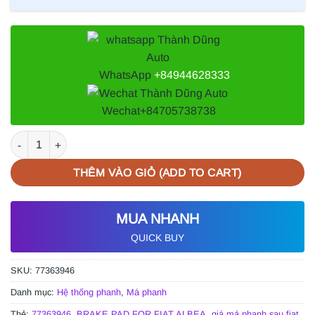
WhatsApp
+84944628333
Wechat
+84705738738
MÁ PHANH SAU FIAT ALBEA số lượng
THÊM VÀO GIỎ (ADD TO CART)
MUA NHANH
QUICK BUY
SKU:
77363946
Danh mục:
Hệ thống phanh
,
Má phanh
Thẻ:
77363946
,
BRAKE PAD FOR FIAT ALBEA
,
giá má phanh sau fiat