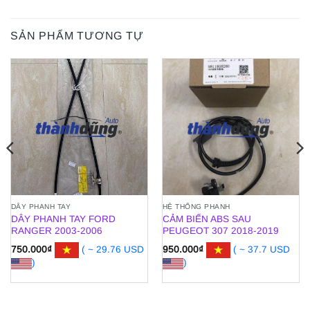
SẢN PHẨM TƯƠNG TỰ
DÂY PHANH TAY
HỆ THỐNG PHANH
DÂY PHANH TAY FORD
CẢM BIẾN ABS SAU
RANGER 2003-2006
PEUGEOT 307 2018-2019
750.000
₫
( ~ 29.76 USD
950.000
₫
( ~ 37.7 USD
)
)