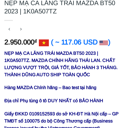
NẸP MẠ CA LĂNG TRÁI MAZDA BT50
2023 | 1K0A507TZ
2.950.000
( ~ 117.06 USD
)
₫
NẸP MẠ CA LĂNG TRÁI MAZDA BT50 2023 |
1K0A507TZ. MAZDA CHÍNH HÃNG THÁI LAN. CHẤT
LƯỢNG VƯỢT TRỘI, GIÁ TỐT, BẢO HÀNH 3 THÁNG.
THÀNH DŨNG AUTO SHIP TOÀN QUỐC
Hàng MAZDA Chính hãng – Bao test tại hãng
Địa chỉ Phụ tùng ô tô DUY NHẤT có BẢO HÀNH
Giấy ĐKKD 0109152593 do sở KH-ĐT Hà Nội cấp – GP
TMĐT số 100075 do bộ Công Thương cấp (Business