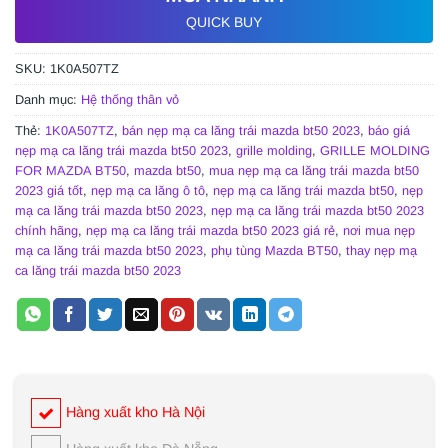
QUICK BUY
SKU:
1K0A507TZ
Danh mục:
Hệ thống thân vỏ
Thẻ:
1K0A507TZ
,
bán nẹp mạ ca lăng trái mazda bt50 2023
,
báo giá
nẹp mạ ca lăng trái mazda bt50 2023
,
grille molding
,
GRILLE MOLDING
FOR MAZDA BT50
,
mazda bt50
,
mua nẹp mạ ca lăng trái mazda bt50
2023 giá tốt
,
nẹp mạ ca lăng ô tô
,
nẹp mạ ca lăng trái mazda bt50
,
nẹp
mạ ca lăng trái mazda bt50 2023
,
nẹp mạ ca lăng trái mazda bt50 2023
chính hãng
,
nẹp mạ ca lăng trái mazda bt50 2023 giá rẻ
,
nơi mua nẹp
mạ ca lăng trái mazda bt50 2023
,
phụ tùng Mazda BT50
,
thay nẹp mạ
ca lăng trái mazda bt50 2023
Hàng xuất kho Hà Nội