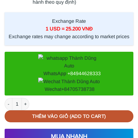
hành theo quy định)
Exchange Rate
1 USD = 25.200 VNĐ
Exchange rates may change according to market prices
WhatsApp
+84944628333
Wechat
+84705738738
NẸP MẠ CA LĂNG TRÁI MAZDA BT50 2023 | 1K0A507TZ số lượn
THÊM VÀO GIỎ (ADD TO CART)
MUA NHANH