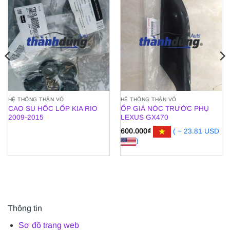
HỆ THỐNG THÂN VỎ
HỆ THỐNG THÂN VỎ
CAO SU HỐC LỐP KIA RIO
ỐP GIÁ NÓC TRƯỚC PHỤ
2009-2015
LEXUS GX470
600.000
₫
( ~ 23.81 USD
)
Thông tin
Sơ đồ trang web