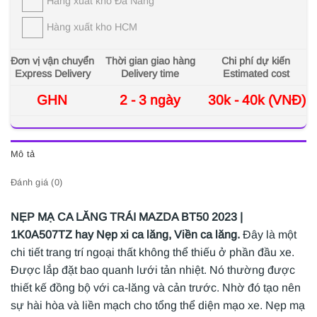
Hàng xuất kho Đà Nẵng
Hàng xuất kho HCM
Đơn vị vận chuyển
Thời gian giao hàng
Chi phí dự kiến
Express Delivery
Delivery time
Estimated cost
GHN
2 - 3 ngày
30k - 40k (VNĐ)
Mô tả
Đánh giá (0)
NẸP MẠ CA LĂNG TRÁI MAZDA BT50 2023 |
1K0A507TZ hay Nẹp xi ca lăng, Viền ca lăng.
Đây là một
chi tiết trang trí ngoại thất không thể thiếu ở phần đầu xe.
Được lắp đặt bao quanh lưới tản nhiệt. Nó thường được
thiết kế đồng bộ với ca-lăng và cản trước. Nhờ đó tạo nên
sự hài hòa và liền mạch cho tổng thể diện mạo xe. Nẹp mạ