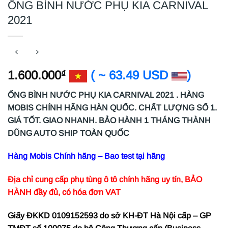
ỐNG BÌNH NƯỚC PHỤ KIA CARNIVAL
2021
1.600.000
( ~ 63.49 USD
)
₫
ỐNG BÌNH NƯỚC PHỤ KIA CARNIVAL 2021 . HÀNG
MOBIS CHÍNH HÃNG HÀN QUỐC. CHẤT LƯỢNG SỐ 1.
GIÁ TỐT. GIAO NHANH. BẢO HÀNH 1 THÁNG THÀNH
DŨNG AUTO SHIP TOÀN QUỐC
Hàng Mobis Chính hãng – Bao test tại hãng
Địa chỉ cung cấp phụ tùng ô tô chính hãng uy tín, BẢO
HÀNH đầy đủ, có hóa đơn VAT
Giấy ĐKKD 0109152593 do sở KH-ĐT Hà Nội cấp – GP