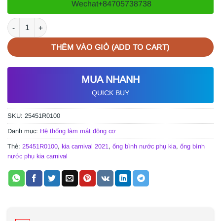
Wechat
+84705738738
ỐNG BÌNH NƯỚC PHỤ KIA CARNIVAL 2021 số lượng
THÊM VÀO GIỎ (ADD TO CART)
MUA NHANH
QUICK BUY
SKU:
25451R0100
Danh mục:
Hệ thống làm mát động cơ
Thẻ:
25451R0100
,
kia carnival 2021
,
ống bình nước phụ kia
,
ống bình
nước phụ kia carnival