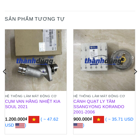
SẢN PHẨM TƯƠNG TỰ
HỆ THỐNG LÀM MÁT ĐỘNG CƠ
HỆ THỐNG LÀM MÁT ĐỘNG CƠ
CỤM VAN HẰNG NHIỆT KIA
CÁNH QUẠT LY TÂM
SOUL 2021
SSANGYONG KORANDO
2001-2006
1.200.000
₫
( ~ 47.62
900.000
₫
( ~ 35.71 USD
USD
)
)