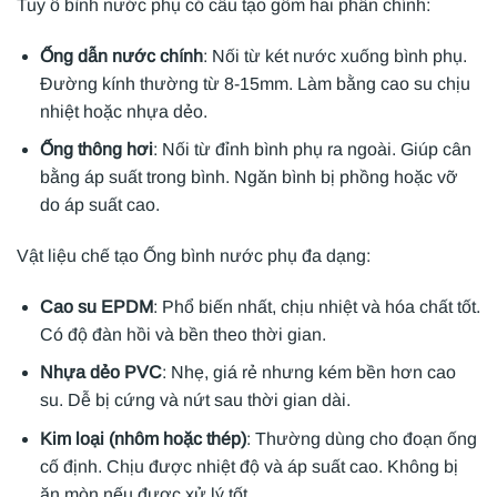
Tuy ô bình nước phụ có cấu tạo gồm hai phần chính:
Ống dẫn nước chính
: Nối từ két nước xuống bình phụ.
Đường kính thường từ 8-15mm. Làm bằng cao su chịu
nhiệt hoặc nhựa dẻo.
Ống thông hơi
: Nối từ đỉnh bình phụ ra ngoài. Giúp cân
bằng áp suất trong bình. Ngăn bình bị phồng hoặc vỡ
do áp suất cao.
Vật liệu chế tạo Ống bình nước phụ đa dạng:
Cao su EPDM
: Phổ biến nhất, chịu nhiệt và hóa chất tốt.
Có độ đàn hồi và bền theo thời gian.
Nhựa dẻo PVC
: Nhẹ, giá rẻ nhưng kém bền hơn cao
su. Dễ bị cứng và nứt sau thời gian dài.
Kim loại (nhôm hoặc thép)
: Thường dùng cho đoạn ống
cố định. Chịu được nhiệt độ và áp suất cao. Không bị
ăn mòn nếu được xử lý tốt.