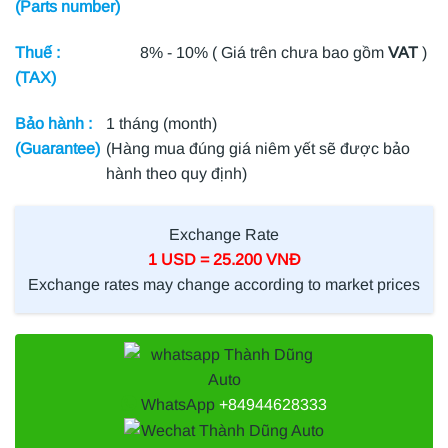
(Parts number)
Thuế :
8% - 10% ( Giá trên chưa bao gồm
VAT
)
(TAX)
Bảo hành :
1 tháng (month)
(Guarantee)
(Hàng mua đúng giá niêm yết sẽ được bảo
hành theo quy định)
Exchange Rate
1 USD = 25.200 VNĐ
Exchange rates may change according to market prices
WhatsApp
+84944628333