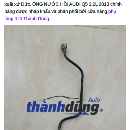
xuất xứ Đức. ỐNG NƯỚC HỒI AUDI Q5 2.0L 2013 chính
hãng
được nhập khẩu và phân phối bởi cửa hàng
phụ
tùng ô tô Thành Dũng
.