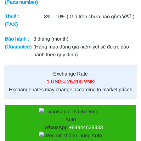
(Parts number)
Thuế :
8% - 10% ( Giá trên chưa bao gồm
VAT
)
(TAX)
Bảo hành :
3 tháng (month)
(Guarantee)
(Hàng mua đúng giá niêm yết sẽ được bảo
hành theo quy định)
Exchange Rate
1 USD = 25.200 VNĐ
Exchange rates may change according to market prices
WhatsApp
+84944628333