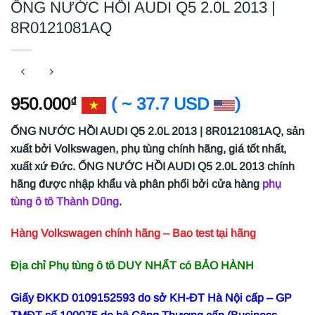
ỐNG NƯỚC HỒI AUDI Q5 2.0L 2013 |
8R0121081AQ
950.000
( ~ 37.7 USD
)
₫
ỐNG NƯỚC HỒI AUDI Q5 2.0L 2013 | 8R0121081AQ,
sản
xuất bởi Volkswagen, phụ tùng chính hãng, giá tốt nhất,
xuất xứ Đức. ỐNG NƯỚC HỒI AUDI Q5 2.0L 2013 chính
hãng
được nhập khẩu và phân phối bởi cửa hàng
phụ
tùng ô tô Thành Dũng
.
Hàng Volkswagen chính hãng – Bao test tại hãng
Địa chỉ Phụ tùng ô tô DUY NHẤT có BẢO HÀNH
Giấy ĐKKD 0109152593 do sở KH-ĐT Hà Nội cấp – GP