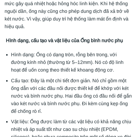
mức gây quá nhiệt hoặc hỏng hóc linh kiện. Khi hệ thống
nguội dần, ống này cũng cho phép dung dịch đã xả trở về
két nước. Vì vậy, giúp duy trì hệ thống làm mát ổn định và
hiệu quả.
Hình dạng, cấu tạo và vật liệu của Ống bình nước phụ
Hình dạng: Ống có dạng tròn, rỗng bên trong, với
đường kính nhỏ (thường từ 5–12mm). Nó có độ linh
hoạt để uốn cong theo thiết kế khoang động cơ.
Cấu tạo: Đây là một chi tiết đơn giản. Nó chỉ gồm một
ống dẫn với các đầu nối được thiết kế để khớp với két
nước và bình nước phụ. Hai đầu ống có đầu nối để gắn
vào két nước và bình nước phụ. Đi kèm cùng kẹp ống
để chống rò rỉ.
Vật liệu: Ống được làm từ các vật liệu có khả năng chịu
nhiệt và áp suất tốt như cao su chịu nhiệt (EPDM,
silicone), hoặc nhựa composite trên một số dòng xe đời