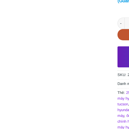
(Guar
ỐNG N
SKU:
Danh 
Thẻ:
2
máy hy
tucson
hyunda
máy
,
ố
chính 
máy hy