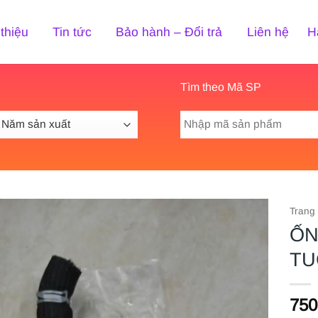
 thiệu
Tin tức
Bảo hành – Đổi trả
Liên hệ
H
Tìm theo Mã SP
Tìm
kiếm:
Trang
ỐN
TU
750