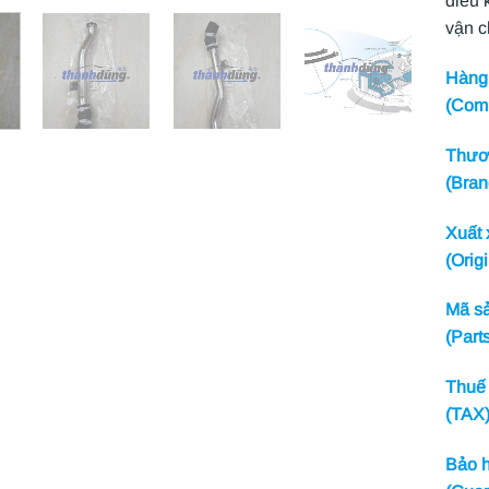
điều 
vận 
Hàng 
(Com
Thươn
(Bran
Xuất 
(Origi
Mã sả
(Part
Thuế 
(TAX
Bảo h