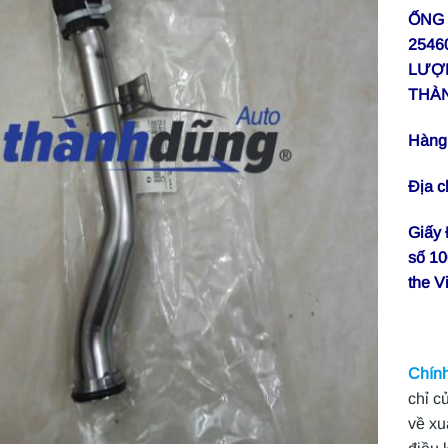
ỐNG 
2546
LƯỢN
THÀ
Hàng 
Địa 
Giấy
số 10
the V
Chính
chỉ c
về xu