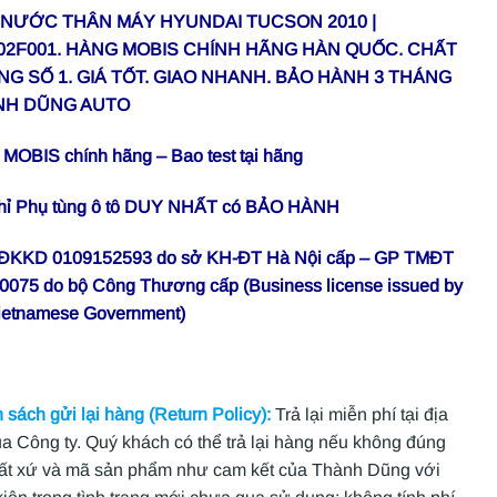
NƯỚC THÂN MÁY HYUNDAI TUCSON 2010 |
02F001. HÀNG MOBIS CHÍNH HÃNG HÀN QUỐC. CHẤT
G SỐ 1. GIÁ TỐT. GIAO NHANH. BẢO HÀNH 3 THÁNG
NH DŨNG AUTO
MOBIS chính hãng – Bao test tại hãng
chỉ Phụ tùng ô tô DUY NHẤT có BẢO HÀNH
 ĐKKD 0109152593 do sở KH-ĐT Hà Nội cấp – GP TMĐT
0075 do bộ Công Thương cấp (Business license issued by
ietnamese Government)
 sách gửi lại hàng (Return Policy):
Trả lại miễn phí tại địa
ủa Công ty. Quý khách có thể trả lại hàng nếu không đúng
ất xứ và mã sản phẩm như cam kết của Thành Dũng với