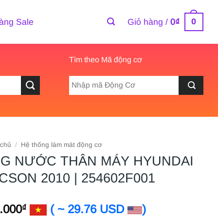
0
àng Sale
Giỏ hàng /
0
₫
Tìm theo Mã động cơ
 chủ
/
Hệ thống làm mát động cơ
G NƯỚC THÂN MÁY HYUNDAI
CSON 2010 | 254602F001
.000
( ~ 29.76 USD
)
₫