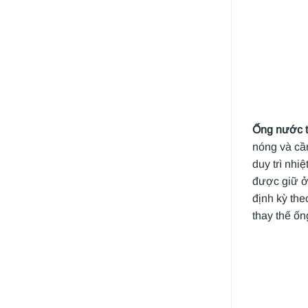
Ống nước 
nóng và cầ
duy trì nh
được giữ ở
định kỳ the
thay thế ố