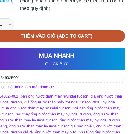
antee)
(Hàng mua đúng giá niêm yết sẽ được bảo hành
theo quy định)
ƯỚC THÂN MÁY HYUNDAI TUCSON 2010 | 254602F001 số lượng
THÊM VÀO GIỎ (ADD TO CART)
MUA NHANH
QUICK BUY
254602F001
mục:
Hệ thống làm mát động cơ
54602F001
,
bán ống nước thân máy hyundai tucson
,
giá ống nước thân
undai tucson
,
giá ống nước thân máy hyundai tucson 2010
,
hyundai
,
mua ống nước thân máy hyundai tucson
,
nơi bán ống nước thân máy
i tucson
,
nơi thay ống nước thân máy hyundai tucson
,
ống nước thân
ng nước thân máy hyundai tucson
,
ống nước thân máy hyundai tucson
hãng
,
ống nước thân máy hyundai tucson giá bao nhiêu
,
ống nước thân
undai tucson giá rẻ
,
ống nước thân máy ô tô
,
phụ tùng ống nước thân