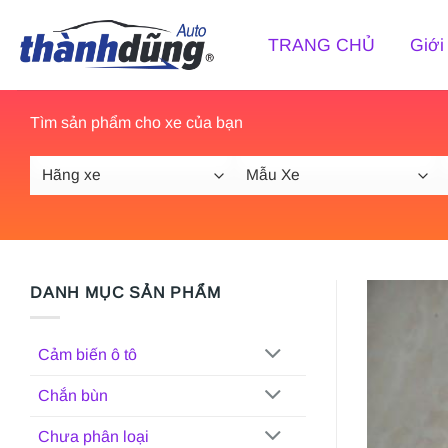
Bỏ
qua
TRANG CHỦ
Giới
nội
dung
Tìm sản phẩm cho xe của bạn
DANH MỤC SẢN PHẨM
Cảm biến ô tô
Chắn bùn
Chưa phân loại