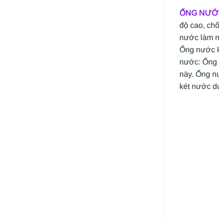
ỐNG NƯỚ
độ cao, chố
nước làm m
Ống nước k
nước: Ống 
này. Ống n
két nước d