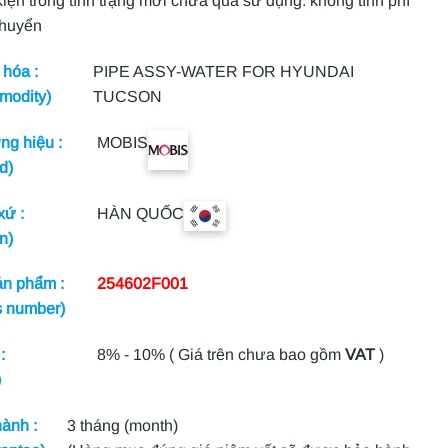
kiện trong tình trạng mới chưa qua sử dụng: không tính phí
chuyển
hóa :
PIPE ASSY-WATER FOR HYUNDAI
modity)
TUCSON
g hiệu :
MOBIS
d)
xứ :
HÀN QUỐC
n)
n phẩm :
254602F001
s number)
:
8% - 10% ( Giá trên chưa bao gồm
VAT
)
)
ành :
3 tháng (month)