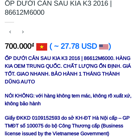
ỐP DƯỚI CẢN SAU KIA K3 2016 |
86612M6000
700.000
( ~ 27.78 USD
)
₫
ỐP DƯỚI CẢN SAU KIA K3 2016 | 86612M6000. HÀNG
KIA OEM TRUNG QUỐC. CHẤT LƯỢNG ỔN ĐỊNH. GIÁ
TỐT. GIAO NHANH. BẢO HÀNH 1 THÁNG THÀNH
DŨNG AUTO
NÓI KHÔNG: với hàng không tem mác, không rõ xuất xứ,
không bảo hành
Giấy ĐKKD 0109152593 do sở KH-ĐT Hà Nội cấp – GP
TMĐT số 100075 do bộ Công Thương cấp (Business
license issued by the Vietnamese Government)