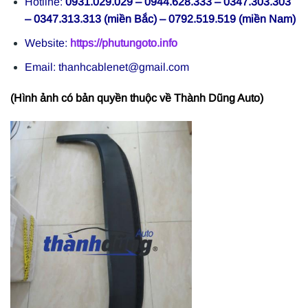
Hotline:
0931.029.029 – 0944.628.333 – 0347.303.303
– 0347.313.313 (miền Bắc) – 0792.519.519 (miền Nam)
Website:
https://phutungoto.info
Email: thanhcablenet@gmail.com
(Hình ảnh có bản quyền thuộc về Thành Dũng Auto)