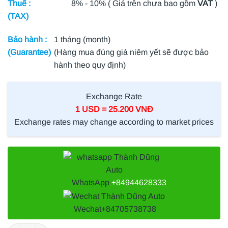
Thuế :
8% - 10% ( Giá trên chưa bao gồm
VAT
)
(TAX)
Bảo hành :
1 tháng (month)
(Guarantee)
(Hàng mua đúng giá niêm yết sẽ được bảo
hành theo quy định)
Exchange Rate
1 USD = 25.200 VNĐ
Exchange rates may change according to market prices
WhatsApp
+84944628333
Wechat
+84705738738