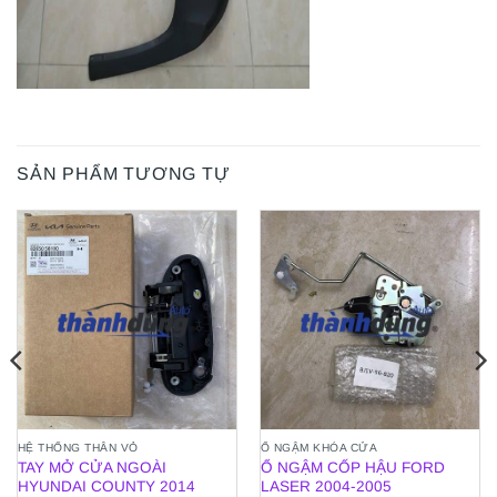
SẢN PHẨM TƯƠNG TỰ
HỆ THỐNG THÂN VỎ
Ổ NGẬM KHÓA CỬA
TAY MỞ CỬA NGOÀI
Ổ NGẬM CỐP HẬU FORD
HYUNDAI COUNTY 2014
LASER 2004-2005