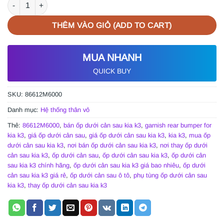
ỐP DƯỚI CẢN SAU KIA K3 2016 | 86612M6000 số lượng
THÊM VÀO GIỎ (ADD TO CART)
MUA NHANH
QUICK BUY
SKU:
86612M6000
Danh mục:
Hệ thống thân vỏ
Thẻ:
86612M6000
,
bán ốp dưới cản sau kia k3
,
garnish rear bumper for
kia k3
,
giá ốp dưới cản sau
,
giá ốp dưới cản sau kia k3
,
kia k3
,
mua ốp
dưới cản sau kia k3
,
nơi bán ốp dưới cản sau kia k3
,
nơi thay ốp dưới
cản sau kia k3
,
ốp dưới cản sau
,
ốp dưới cản sau kia k3
,
ốp dưới cản
sau kia k3 chính hãng
,
ốp dưới cản sau kia k3 giá bao nhiêu
,
ốp dưới
cản sau kia k3 giá rẻ
,
ốp dưới cản sau ô tô
,
phụ tùng ốp dưới cản sau
kia k3
,
thay ốp dưới cản sau kia k3