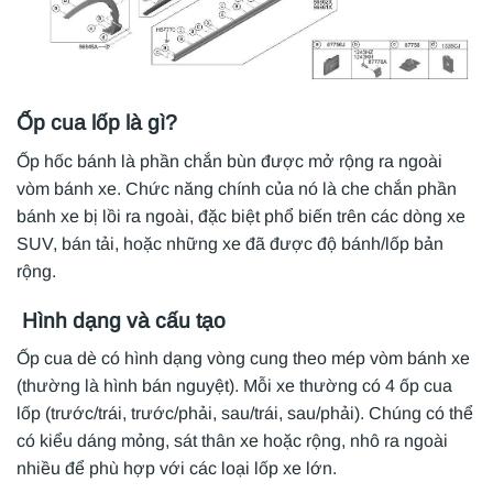
Ốp cua lốp là gì?
Ốp hốc bánh là phần chắn bùn được mở rộng ra ngoài
vòm bánh xe. Chức năng chính của nó là che chắn phần
bánh xe bị lồi ra ngoài, đặc biệt phổ biến trên các dòng xe
SUV, bán tải, hoặc những xe đã được độ bánh/lốp bản
rộng.
Hình dạng và cấu tạo
Ốp cua dè có hình dạng vòng cung theo mép vòm bánh xe
(thường là hình bán nguyệt). Mỗi xe thường có 4 ốp cua
lốp (trước/trái, trước/phải, sau/trái, sau/phải). Chúng có thể
có kiểu dáng mỏng, sát thân xe hoặc rộng, nhô ra ngoài
nhiều để phù hợp với các loại lốp xe lớn.