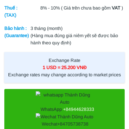
Thuế :
8% - 10% ( Giá trên chưa bao gồm
VAT
)
(TAX)
Bảo hành :
3 tháng (month)
(Guarantee)
(Hàng mua đúng giá niêm yết sẽ được bảo
hành theo quy định)
Exchange Rate
1 USD = 25.200 VNĐ
Exchange rates may change according to market prices
WhatsApp
+84944628333
Wechat
+84705738738