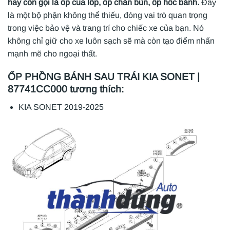
hay còn gọi là ốp cua lốp, ốp chắn bùn, ốp hốc bánh.
Đây
là một bộ phận không thể thiếu, đóng vai trò quan trọng
trong việc bảo vệ và trang trí cho chiếc xe của bạn. Nó
không chỉ giữ cho xe luôn sạch sẽ mà còn tạo điểm nhấn
mạnh mẽ cho ngoại thất.
ỐP PHỒNG BÁNH SAU TRÁI KIA SONET |
87741CC000 tương thích:
KIA SONET 2019-2025