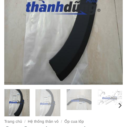
Trang chủ
/
Hệ thống thân vỏ
/
Ốp cua lốp