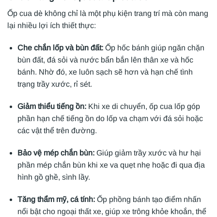
Ốp cua dè không chỉ là một phụ kiện trang trí mà còn mang
lại nhiều lợi ích thiết thực:
Che chắn lốp và bùn đất:
Ốp hốc bánh giúp ngăn chặn
bùn đất, đá sỏi và nước bẩn bắn lên thân xe và hốc
bánh. Nhờ đó, xe luôn sạch sẽ hơn và hạn chế tình
trạng trầy xước, rỉ sét.
Giảm thiểu tiếng ồn:
Khi xe di chuyển, ốp cua lốp góp
phần hạn chế tiếng ồn do lốp va chạm với đá sỏi hoặc
các vật thể trên đường.
Bảo vệ mép chắn bùn:
Giúp giảm trầy xước và hư hại
phần mép chắn bùn khi xe va quẹt nhẹ hoặc đi qua địa
hình gồ ghề, sình lầy.
Tăng thẩm mỹ, cá tính:
Ốp phồng bánh tạo điểm nhấn
nổi bật cho ngoại thất xe, giúp xe trông khỏe khoắn, thể