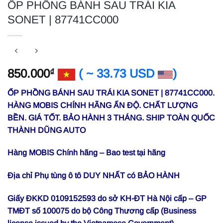
ỐP PHỒNG BÁNH SAU TRÁI KIA
SONET | 87741CC000
850.000
( ~ 33.73 USD
)
₫
ỐP PHỒNG BÁNH SAU TRÁI KIA SONET | 87741CC000.
HÀNG MOBIS CHÍNH HÃNG ẤN ĐỘ. CHẤT LƯỢNG
BỀN. GIÁ TỐT. BẢO HÀNH 3 THÁNG. SHIP TOÀN QUỐC
THÀNH DŨNG AUTO
Hàng MOBIS Chính hãng – Bao test tại hãng
Địa chỉ Phụ tùng ô tô DUY NHẤT có BẢO HÀNH
Giấy ĐKKD 0109152593 do sở KH-ĐT Hà Nội cấp – GP
TMĐT số 100075 do bộ Công Thương cấp (Business