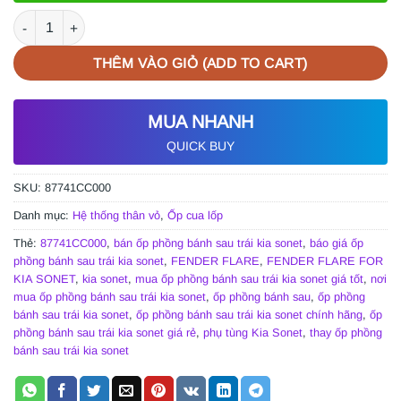
ỐP PHỒNG BÁNH SAU TRÁI KIA SONET | 87741CC000 số lượng
THÊM VÀO GIỎ (ADD TO CART)
MUA NHANH
QUICK BUY
SKU:
87741CC000
Danh mục:
Hệ thống thân vỏ
,
Ốp cua lốp
Thẻ:
87741CC000
,
bán ốp phồng bánh sau trái kia sonet
,
báo giá ốp
phồng bánh sau trái kia sonet
,
FENDER FLARE
,
FENDER FLARE FOR
KIA SONET
,
kia sonet
,
mua ốp phồng bánh sau trái kia sonet giá tốt
,
nơi
mua ốp phồng bánh sau trái kia sonet
,
ốp phồng bánh sau
,
ốp phồng
bánh sau trái kia sonet
,
ốp phồng bánh sau trái kia sonet chính hãng
,
ốp
phồng bánh sau trái kia sonet giá rẻ
,
phụ tùng Kia Sonet
,
thay ốp phồng
bánh sau trái kia sonet