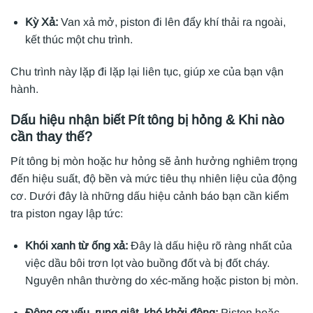
Kỳ Xả:
Van xả mở, piston đi lên đẩy khí thải ra ngoài,
kết thúc một chu trình.
Chu trình này lặp đi lặp lại liên tục, giúp xe của bạn vận
hành.
Dấu hiệu nhận biết Pít tông bị hỏng & Khi nào
cần thay thế?
Pít tông bị mòn hoặc hư hỏng sẽ ảnh hưởng nghiêm trọng
đến hiệu suất, độ bền và mức tiêu thụ nhiên liệu của động
cơ. Dưới đây là những dấu hiệu cảnh báo bạn cần kiểm
tra piston ngay lập tức:
Khói xanh từ ống xả:
Đây là dấu hiệu rõ ràng nhất của
việc dầu bôi trơn lọt vào buồng đốt và bị đốt cháy.
Nguyên nhân thường do xéc-măng hoặc piston bị mòn.
Động cơ yếu, rung giật, khó khởi động:
Piston hoặc