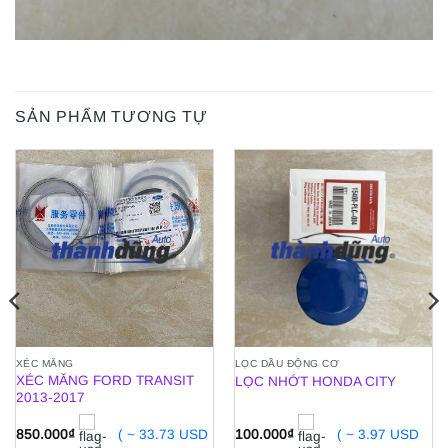
SẢN PHẨM TƯƠNG TỰ
XÉC MĂNG
LỌC DẦU ĐỘNG CƠ
XÉC MĂNG FORD TRANSIT
LỌC NHỚT HONDA CITY
2013-2017
850.000
₫
( ~ 33.73 USD
100.000
₫
( ~ 3.97 USD