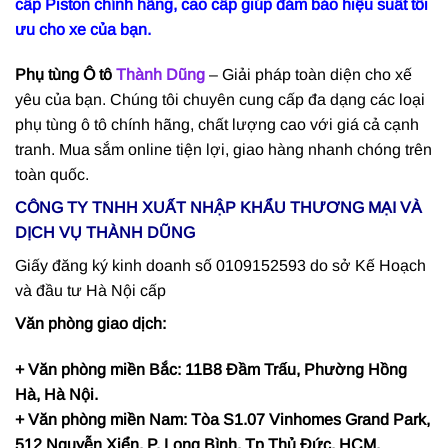
cấp Piston chính hãng, cao cấp giúp đảm bảo hiệu suất tối
ưu cho xe của bạn.
Phụ tùng Ô tô
Thành Dũng
– Giải pháp toàn diện cho xế
yêu của bạn. Chúng tôi chuyên cung cấp đa dạng các loại
phụ tùng ô tô chính hãng, chất lượng cao với giá cả cạnh
tranh. Mua sắm online tiện lợi, giao hàng nhanh chóng trên
toàn quốc.
CÔNG TY TNHH XUẤT NHẬP KHẨU THƯƠNG MẠI VÀ
DỊCH VỤ THÀNH DŨNG
Giấy đăng ký kinh doanh số 0109152593 do sở Kế Hoạch
và đầu tư Hà Nội cấp
Văn phòng giao dịch:
+ Văn phòng miền Bắc: 11B8 Đầm Trấu, Phường Hồng
Hà, Hà Nội.
+ Văn phòng miền Nam: Tòa S1.07 Vinhomes Grand Park,
512 Nguyễn Xiển, P. Long Bình, Tp Thủ Đức, HCM.