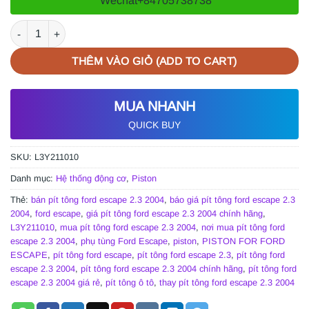
Wechat
+84705738738
PÍT TÔNG FORD ESCAPE 2.3 2004 | L3Y211010 số lượng
THÊM VÀO GIỎ (ADD TO CART)
MUA NHANH
QUICK BUY
SKU:
L3Y211010
Danh mục:
Hệ thống động cơ
,
Piston
Thẻ:
bán pít tông ford escape 2.3 2004
,
báo giá pít tông ford escape 2.3
2004
,
ford escape
,
giá pít tông ford escape 2.3 2004 chính hãng
,
L3Y211010
,
mua pít tông ford escape 2.3 2004
,
nơi mua pít tông ford
escape 2.3 2004
,
phụ tùng Ford Escape
,
piston
,
PISTON FOR FORD
ESCAPE
,
pít tông ford escape
,
pít tông ford escape 2.3
,
pít tông ford
escape 2.3 2004
,
pít tông ford escape 2.3 2004 chính hãng
,
pít tông ford
escape 2.3 2004 giá rẻ
,
pít tông ô tô
,
thay pít tông ford escape 2.3 2004