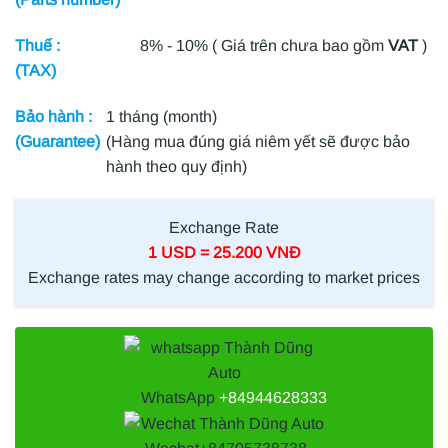
Thuế :
8% - 10% ( Giá trên chưa bao gồm
VAT
)
(TAX)
Bảo hành :
1 tháng (month)
(Guarantee)
(Hàng mua đúng giá niêm yết sẽ được bảo
hành theo quy định)
Exchange Rate
1 USD = 25.200 VNĐ
Exchange rates may change according to market prices
WhatsApp
+84944628333