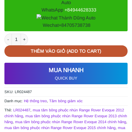
WhatsApp
+84944628333
Wechat
+84705738738
TĂM BÔNG PHUỘC NHÚN RANGE ROVER EVOQUE 2015| LR0244
THÊM VÀO GIỎ (ADD TO CART)
MUA NHANH
QUICK BUY
SKU:
LR024487
Danh mục:
Hệ thống treo
,
Tăm bông giảm xóc
Thẻ:
LR024487
,
mua tăm bông phuộc nhún Range Rover Evoque 2012
chính hãng
,
mua tăm bông phuộc nhún Range Rover Evoque 2013 chính
hãng
,
mua tăm bông phuộc nhún Range Rover Evoque 2014 chính hãng
,
mua tăm bông phuộc nhún Range Rover Evoque 2015 chính hãng
,
mua