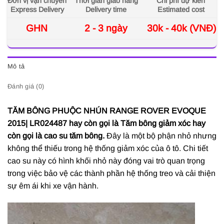
Đơn vị vận chuyển
Thời gian giao hàng
Chi phí dự kiến
Express Delivery
Delivery time
Estimated cost
GHN
2 - 3 ngày
30k - 40k (VNĐ)
Mô tả
Đánh giá (0)
TĂM BÔNG PHUỘC NHÚN RANGE ROVER EVOQUE
2015| LR024487 hay còn gọi là Tăm bông giảm xóc hay
còn gọi là cao su tăm bông.
Đây
là một bộ phận nhỏ nhưng
không thể thiếu trong hệ thống giảm xóc của ô tô. Chi tiết
cao su này có hình khối nhỏ này đóng vai trò quan trọng
trong việc bảo vệ các thành phần hệ thống treo và cải thiện
sự êm ái khi xe vận hành.