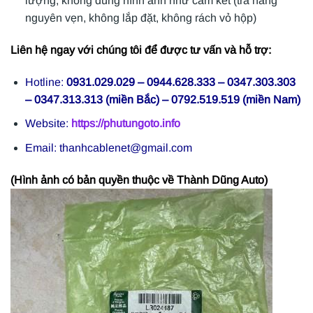
lượng, không đúng hình ảnh như cam kết (trả hàng
nguyên vẹn, không lắp đặt, không rách vỏ hộp)
Liên hệ ngay với chúng tôi để được tư vấn và hỗ trợ:
Hotline:
0931.029.029 – 0944.628.333 – 0347.303.303
– 0347.313.313 (miền Bắc) – 0792.519.519 (miền Nam)
Website:
https://phutungoto.info
Email: thanhcablenet@gmail.com
(Hình ảnh có bản quyền thuộc về Thành Dũng Auto)