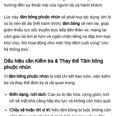
hưởng đến sự thoải mái của người lái và hành khách.
Lúc này,
tăm bông phuộc nhún
sẽ phát huy tác dụng: khi lò
xo bị nén tối đa (hết hành trình),
tăm bông
sẽ nén lại, giúp
giảm thiểu lực sốc truyền trực tiếp đến thân xe, mang lại
cảm giác lái êm ái hơn và ngăn chặn tiếng va đập kim loại
khó chịu. Nó hoạt động như một “lớp đệm cuối cùng” cho
hệ thống treo.
Dấu hiệu cần Kiểm tra & Thay thế Tăm bông
phuộc nhún
Vì
tăm bông phuộc nhún
là một chi tiết hao mòn, việc kiểm
tra và thay thế định kỳ là rất quan trọng:
Biến dạng, nứt rách:
Cao su bị lão hóa, cứng giòn, nứt
vỡ sẽ mất khả năng hấp thụ lực và không còn hiệu quả.
Chảy sệ hoặc rời vị trí:
Nếu tăm bông bị tuột, không còn