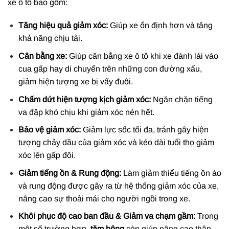
xe ô tô bao gồm:
Tăng hiệu quả giảm xóc:
Giúp xe ổn định hơn và tăng
khả năng chịu tải.
Cân bằng xe:
Giúp cân bằng xe ô tô khi xe đánh lái vào
cua gấp hay di chuyển trên những con đường xấu,
giảm hiện tượng xe bị vẩy đuôi.
Chấm dứt hiện tượng kịch giảm xóc:
Ngăn chặn tiếng
va đập khó chịu khi giảm xóc nén hết.
Bảo vệ giảm xóc:
Giảm lực sốc tối đa, tránh gây hiện
tượng chảy dầu của giảm xóc và kéo dài tuổi thọ giảm
xóc lên gấp đôi.
Giảm tiếng ồn & Rung động:
Làm giảm thiểu tiếng ồn ào
và rung động được gây ra từ hệ thống giảm xóc của xe,
nâng cao sự thoải mái cho người ngồi trong xe.
Khôi phục độ cao ban đầu & Giảm va chạm gầm:
Trong
một số trường hợp,
tăm bông
còn giúp nâng cao thân