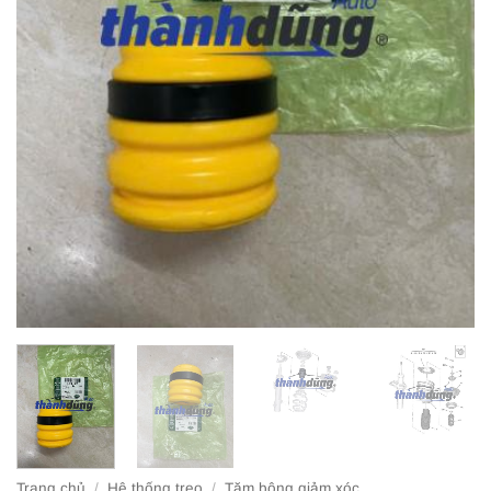
Trang chủ
/
Hệ thống treo
/
Tăm bông giảm xóc