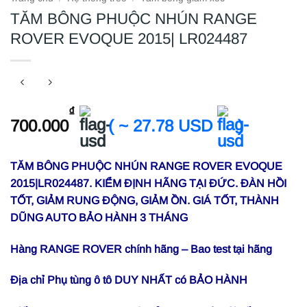
TĂM BÔNG PHUỘC NHÚN RANGE
ROVER EVOQUE 2015| LR024487
₫
700.000
( ~ 27.78 USD
)
TĂM BÔNG PHUỘC NHÚN RANGE ROVER EVOQUE
2015|LR024487. KIỂM ĐỊNH HÃNG TẠI ĐỨC. ĐÀN HỒI
TỐT, GIẢM RUNG ĐỘNG, GIẢM ỒN. GIÁ TỐT, THÀNH
DŨNG AUTO BẢO HÀNH 3 THÁNG
Hàng RANGE ROVER chính hãng – Bao test tại hãng
Địa chỉ Phụ tùng ô tô DUY NHẤT có BẢO HÀNH