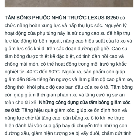
TĂM BÔNG PHUỘC NHÚN TRƯỚC LEXUS IS250
có
chức năng hoãn xung lực và hấp thụ lực sốc. Nguyên lý
hoạt động của phụ tùng này là sử dụng cao su để hấp thụ
lực tác động từ bên ngoài, nâng cao hiệu suất của lò xo và
giảm lực sốc khi đi trên các đoạn đường gồ ghề. Cao su
tăm bông được thiết kế đặc biệt, có tính đàn hồi cao và
chống mài mòn, có thể hoạt động trong môi trường khắc
nghiệt từ -40°C đến 90°C. Ngoài ra, sản phẩm còn giúp
giảm đến 85% tiếng ồn ngược và làm giảm độ cao gầm xe,
đồng thời khôi phục độ cao ban đầu của xe ô tô. Tăm bông
còn giúp giảm thời gian phanh xe và tăng cường sự an
toàn cho tài xế.
Những công dụng của tăm bông giảm xóc
xe ô tô
: Tăng hiệu quả giảm xóc, giúp xe ổn định hơn và
năng lực chở tải tăng cao, cân bằng xe ô tô khi xe thực
hiện đánh lái vào cua gấp hay di chuyển trên những con
đường xấu, giảm hiện tượng xe bị vẩy đuôi, chấm dứt tình