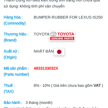
Thành Dũng với điều kiện trong tình trạng mới chưa qua
sử dụng: không tính phí vận chuyển
Hàng hóa :
BUMPER-RUBBER FOR LEXUS IS250
(Commodity)
Thương hiệu :
TOYOTA
(Brand)
Xuất xứ :
NHẬT BẢN
(Origin)
Mã sản phẩm :
4833133032X
(Parts number)
Thuế :
8% - 10% ( Giá trên chưa bao gồm
VAT
)
(TAX)
Bảo hành :
3 tháng (month)