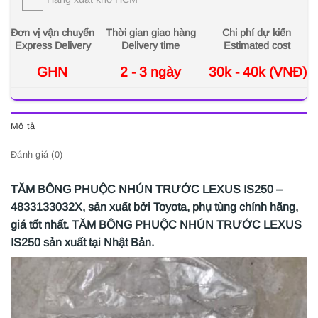
Đơn vị vận chuyển
Thời gian giao hàng
Chi phí dự kiến
Express Delivery
Delivery time
Estimated cost
GHN
2 - 3 ngày
30k - 40k (VNĐ)
Mô tả
Đánh giá (0)
TĂM BÔNG PHUỘC NHÚN TRƯỚC LEXUS IS250 –
4833133032X, sản xuất bởi Toyota, phụ tùng chính hãng,
giá tốt nhất. TĂM BÔNG PHUỘC NHÚN TRƯỚC LEXUS
IS250 sản xuất tại Nhật Bản.