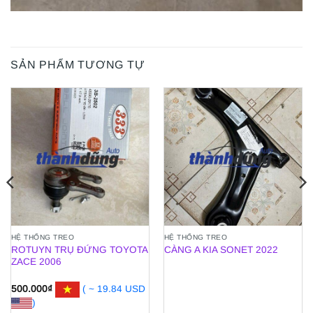
SẢN PHẨM TƯƠNG TỰ
HỆ THỐNG TREO
HỆ THỐNG TREO
ROTUYN TRỤ ĐỨNG TOYOTA
CÀNG A KIA SONET 2022
ZACE 2006
500.000
₫
( ~ 19.84 USD
)