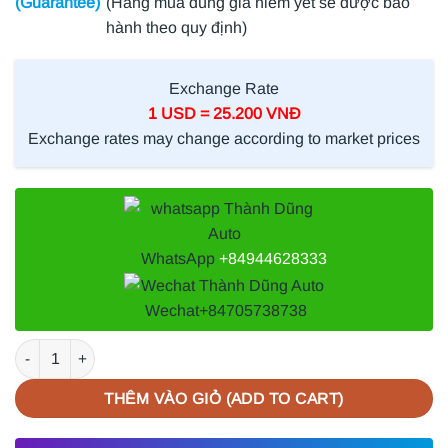
(Guarantee)
(Hàng mua đúng giá niêm yết sẽ được bảo
hành theo quy định)
Exchange Rate
1 USD = 25.200 VNĐ
Exchange rates may change according to market prices
WhatsApp
+84944628333
Wechat
+84705738738
TĂM BÔNG PHUỘC NHÚN TRƯỚC LEXUS IS250 số lượng
THÊM VÀO GIỎ (ADD TO CART)