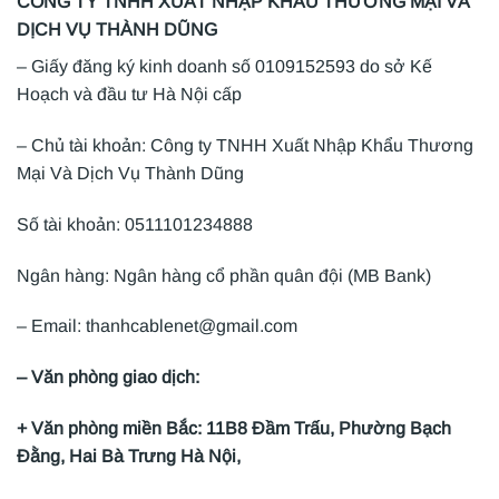
CÔNG TY TNHH XUẤT NHẬP KHẨU THƯƠNG MẠI VÀ
DỊCH VỤ THÀNH DŨNG
– Giấy đăng ký kinh doanh số 0109152593 do sở Kế
Hoạch và đầu tư Hà Nội cấp
– Chủ tài khoản: Công ty TNHH Xuất Nhập Khẩu Thương
Mại Và Dịch Vụ Thành Dũng
Số tài khoản: 0511101234888
Ngân hàng: Ngân hàng cổ phần quân đội (MB Bank)
– Email: thanhcablenet@gmail.com
– Văn phòng giao dịch:
+ Văn phòng miền Bắc: 11B8 Đầm Trấu, Phường Bạch
Đằng, Hai Bà Trưng Hà Nội,