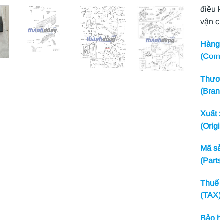
điều 
vận 
Hàng 
(Com
Thươn
(Bran
Xuất 
(Origi
Mã sả
(Part
Thuế 
(TAX
Bảo h