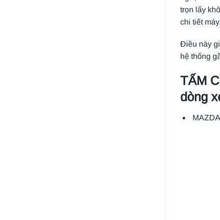
trọn lấy kh
chi tiết má
Điều này gi
hệ thống g
TẤM C
dòng x
MAZDA 