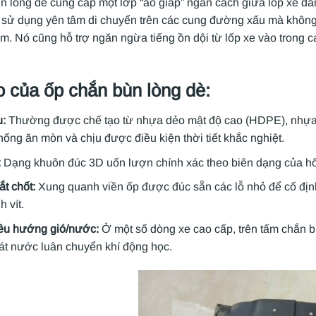
n lòng dè cung cấp một lớp “áo giáp” ngăn cách giữa lốp xe đ
 sử dụng yên tâm di chuyển trên các cung đường xấu mà không l
ảm. Nó cũng hỗ trợ ngăn ngừa tiếng ồn dội từ lốp xe vào trong ca
o của ốp chắn bùn lòng dè:
u:
Thường được chế tạo từ nhựa dẻo mật độ cao (HDPE), nhựa A
ống ăn mòn và chịu được điều kiện thời tiết khắc nghiệt.
:
Dạng khuôn đúc 3D uốn lượn chính xác theo biên dạng của hố
ắt chốt:
Xung quanh viền ốp được đúc sẵn các lỗ nhỏ để cố định
h vít.
ều hướng gió/nước:
Ở một số dòng xe cao cấp, trên tấm chắn b
át nước luân chuyển khí động học.