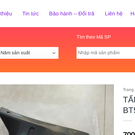
 thiệu
Tin tức
Bảo hành – Đổi trả
Liên hệ
H
Tìm theo Mã SP
Tìm
kiếm:
Trang
TẤ
BT
700