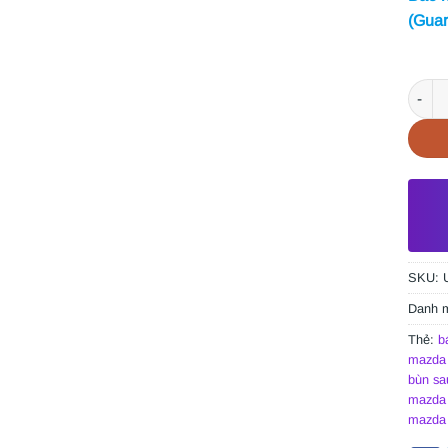
(Guar
TẤM C
SKU:
Danh 
Thẻ:
b
mazda 
bùn sa
mazda 
mazda 