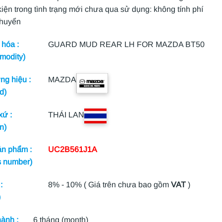
kiện trong tình trạng mới chưa qua sử dụng: không tính phí
chuyển
hóa :
GUARD MUD REAR LH FOR MAZDA BT50
modity)
g hiệu :
MAZDA
d)
xứ :
THÁI LAN
n)
n phẩm :
UC2B561J1A
s number)
:
8% - 10% ( Giá trên chưa bao gồm
VAT
)
)
ành :
6 tháng (month)