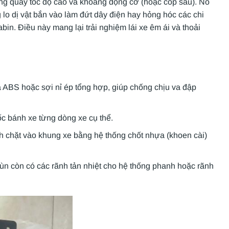
ang quay tốc độ cao và khoang động cơ (hoặc cốp sau). Nó
o dị vật bắn vào làm đứt dây điện hay hỏng hóc các chi
bin. Điều này mang lại trải nghiệm lái xe êm ái và thoải
BS hoặc sợi nỉ ép tổng hợp, giúp chống chịu va đập
c bánh xe từng dòng xe cụ thể.
 chặt vào khung xe bằng hệ thống chốt nhựa (khoen cài)
ùn còn có các rãnh tản nhiệt cho hệ thống phanh hoặc rãnh