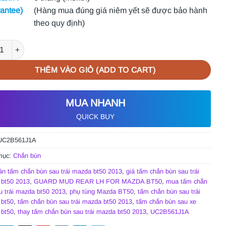
antee)
(Hàng mua đúng giá niêm yết sẽ được bảo hành
theo quy định)
HẮN BÙN SAU TRÁI MAZDA BT50 2013 số lượng
THÊM VÀO GIỎ (ADD TO CART)
MUA NHANH
QUICK BUY
UC2B561J1A
mục:
Chắn bùn
án tấm chắn bùn sau trái mazda bt50 2013
,
giá tấm chắn bùn sau trái
bt50 2013
,
GUARD MUD REAR LH FOR MAZDA BT50
,
mua tấm chắn
u trái mazda bt50 2013
,
phụ tùng Mazda BT50
,
tấm chắn bùn sau trái
bt50
,
tấm chắn bùn sau trái mazda bt50 2013
,
tấm chắn bùn sau xe
bt50
,
thay tấm chắn bùn sau trái mazda bt50 2013
,
UC2B561J1A