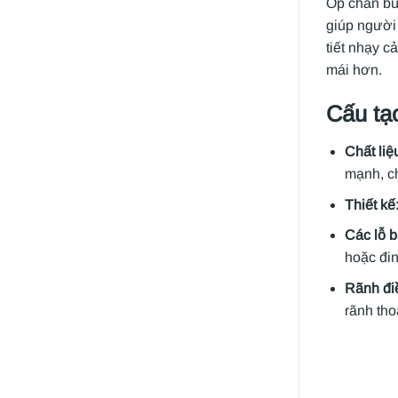
Ốp chắn bù
giúp người
tiết nhạy c
mái hơn.
Cấu tạ
Chất liệ
mạnh, ch
Thiết kế
Các lỗ b
hoặc đin
Rãnh đi
rãnh tho