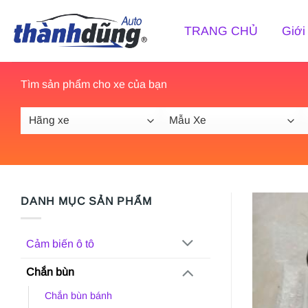
Bỏ
qua
TRANG CHỦ
Giới
nội
dung
Tìm sản phẩm cho xe của bạn
DANH MỤC SẢN PHẨM
Cảm biến ô tô
Chắn bùn
Chắn bùn bánh