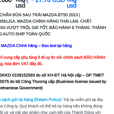
CHẮN BÙN SAU TRÁI MAZDA BT50 2013 |
561J1A. MAZDA CHÍNH HÃNG THÁI LAN. CHẤT
G VƯỢT TRỘI, GIÁ TỐT, BẢO HÀNH 6 THÁNG. THÀNH
 AUTO SHIP TOÀN QUỐC
MAZDA Chính hãng – Bao test tại hãng
hỉ cung cấp phụ tùng ô tô uy tín với chính sách BẢO HÀNH
ng, hóa đơn VAT đầy đủ.
 ĐKKD 0109152593 do sở KH-ĐT Hà Nội cấp – GP TMĐT
0075 do bộ Công Thương cấp (Business license issued by
ietnamese Government)
 sách gửi lại hàng (Return Policy):
Trả lại miễn phí tại địa
ủa Công ty. Quý khách có thể trả lại hàng nếu không đúng
ất xứ và mã sản phẩm như cam kết của Thành Dũng với