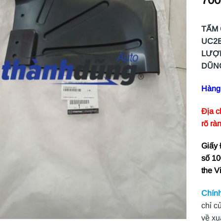
TẤM 
UC2B
LƯỢN
DŨNG
Hàng 
Địa c
rõ rà
Giấy
số 10
the V
Chính
chỉ c
về xu