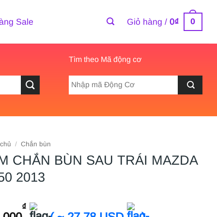
0
àng Sale
Giỏ hàng /
0
₫
Tìm theo Mã động cơ
 chủ
/
Chắn bùn
M CHẮN BÙN SAU TRÁI MAZDA
50 2013
₫
.000
( ~ 27.78 USD
)