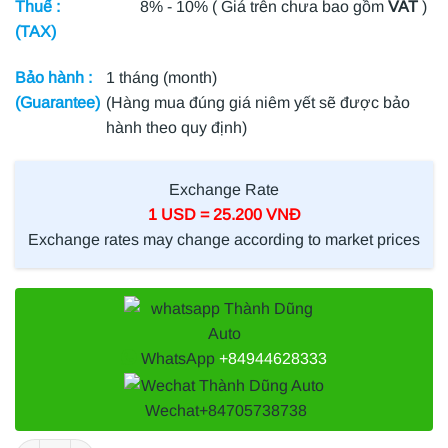
Thuế :
8% - 10% ( Giá trên chưa bao gồm
VAT
)
(TAX)
Bảo hành :
1 tháng (month)
(Guarantee)
(Hàng mua đúng giá niêm yết sẽ được bảo
hành theo quy định)
Exchange Rate
1 USD = 25.200 VNĐ
Exchange rates may change according to market prices
WhatsApp
+84944628333
Wechat
+84705738738