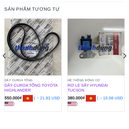
SẢN PHẨM TƯƠNG TỰ
DÂY CUROA TỔNG
HỆ THỐNG ĐỘNG CƠ
DÂY CUROA TỔNG TOYOTA
RƠ LE SẤY HYUNDAI
HIGHLANDER
TUCSON
550.000
₫
( ~ 21.83 USD
380.000
₫
( ~ 15.08 USD
)
)