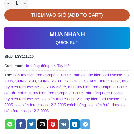
TAY BIÊN FORD ESCAPE 2.3 2005 | L3Y111210 số lượng
THÊM VÀO GIỎ (ADD TO CART)
MUA NHANH
QUICK BUY
SKU:
L3Y111210
Danh mục:
Hệ thống động cơ
,
Tay biên
Thẻ:
bán tay biên ford escape 2.3 2005
,
báo giá tay biên ford escape 2.3
2005
,
CONN ROD
,
CONN ROD FOR FORD ESCAPE
,
ford escape
,
mua
tay biên ford escape 2.3 2005 giá rẻ
,
mua tay biên ford escape 2.3 2005
giá tốt
,
nơi mua tay biên ford escape 2.3 2005
,
phụ tùng Ford Escape
,
tay biên ford escape
,
tay biên ford escape 2.3
,
tay biên ford escape 2.3
2005
,
tay biên ford escape 2.3 2005 chính hãng
,
tay biên ô tô
,
thay tay
biên ford escape 2.3 2005