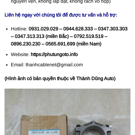
nguyên vẹn, không lắp đặt, không rách vỏ hộp)
Liên hệ ngay với chúng tôi để được tư vấn và hỗ trợ:
Hotline:
0931.029.029 – 0944.628.333 – 0347.303.303
– 0347.313.313 (miền Bắc) – 0792.519.519 –
0896.230.230 – 0565.691.699 (miền Nam)
Website:
https://phutungoto.info
Email: thanhcablenet@gmail.com
(Hình ảnh có bản quyền thuộc về Thành Dũng Auto)