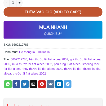
THƯỚC LÁI FIAT ALBEA 2002 | 6602212785 số lượng
THÊM VÀO GIỎ (ADD TO CART)
MUA NHANH
QUICK BUY
SKU:
6602212785
Danh mục:
Hệ thống lái
,
Thước lái
Thẻ:
6602212785
,
bán thước lái fiat albea 2002
,
giá thước lái fiat albea
2002
,
mua thước lái fiat albea 2002
,
phụ tùng Fiat Albea
,
steering rack
for fiat albea
,
thay thước lái fiat albea 2002
,
thước lái fiat
,
thước lái fiat
albea
,
thước lái fiat albea 2002