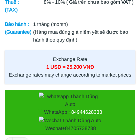
Thuế :
8% - 10% ( Giá trên chưa bao gồm
VAT
)
(TAX)
Bảo hành :
1 tháng (month)
(Guarantee)
(Hàng mua đúng giá niêm yết sẽ được bảo
hành theo quy định)
Exchange Rate
1 USD = 25.200 VNĐ
Exchange rates may change according to market prices
WhatsApp
+84944628333
Wechat
+84705738738