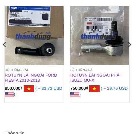
HỆ THỐNG LÁI
HỆ THỐNG LÁI
ROTUYN LÁI NGOÀI FORD
ROTUYN LÁI NGOÀI PHẢI
FIESTA 2013-2018
ISUZU MU-X
850.000
₫
( ~ 33.73 USD
750.000
₫
( ~ 29.76 USD
)
)
Thông tin