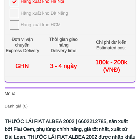
Hàng xuất kho Hà Nội
Hàng xuất kho Đà Nẵng
Hàng xuất kho HCM
Đơn vị vận
Thời gian giao
Chi phí dự kiến
chuyển
hàng
Estimated cost
Express Delivery
Delivery time
100k - 200k
GHN
3 - 4 ngày
(VNĐ)
Mô tả
Đánh giá (0)
THƯỚC LÁI FIAT ALBEA 2002 | 6602212785,
sản xuất
bởi Fiat Oem, phụ tùng chính hãng, giá tốt nhất, xuất xứ
Đài Loan. THƯỚC LÁI FIAT ALBEA 2002
được nhập khẩu