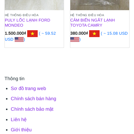
HỆ THỐNG ĐIỀU HÒA
HỆ THỐNG ĐIỀU HÒA
PULY LỐC LẠNH FORD
CẢM BIẾN NGẮT LẠNH
MONDEO
TOYOTA CAMRY
1.500.000
₫
( ~ 59.52
380.000
₫
( ~ 15.08 USD
USD
)
)
Thông tin
Sơ đồ trang web
Chính sách bán hàng
Chính sách bảo mật
Liên hệ
Giới thiệu