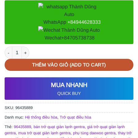
WhatsApp
+84944628333
Wechat
+84705738738
TRỞ QUẠT GIÀN LẠNH DAEWOO GENTRA số lượng
THÊM VÀO GIỎ (ADD TO CART)
MUA NHANH
QUICK BUY
SKU:
96435889
Danh mục:
Hệ thống điều hòa
,
Trở quạt điều hòa
Thẻ:
96435889
,
bán trở quạt giàn lạnh gentra
,
giá trở quạt giàn lạnh
gentra
,
mua trở quạt giàn lạnh gentra
,
phụ tùng daewoo gentra
,
thay trở