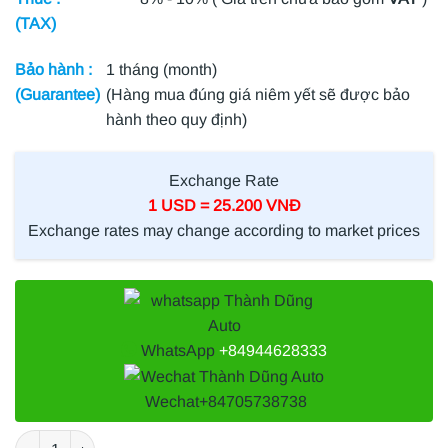
(TAX)
Bảo hành :
1 tháng (month)
(Guarantee)
(Hàng mua đúng giá niêm yết sẽ được bảo
hành theo quy định)
Exchange Rate
1 USD = 25.200 VNĐ
Exchange rates may change according to market prices
WhatsApp
+84944628333
Wechat
+84705738738
TRỞ QUẠT KÉT NƯỚC PEUGEOT 5008 số lượng