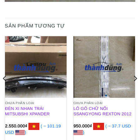
SẢN PHẨM TƯƠNG TỰ
CHƯA PHÂN LOẠI
CHƯA PHÂN LOẠI
ĐÈN XI NHAN TRÁI
LÔ GÔ CHỮ NỔI
MITSUBSHI XPANDER
SSANGYONG REXTON 2012
2.550.000
₫
( ~ 101.19
950.000
₫
( ~ 37.7 USD
USD
)
)