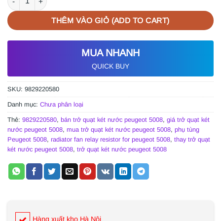
THÊM VÀO GIỎ (ADD TO CART)
MUA NHANH
QUICK BUY
SKU:
9829220580
Danh mục:
Chưa phân loại
Thẻ:
9829220580
,
bán trở quạt két nước peugeot 5008
,
giá trở quạt két
nước peugeot 5008
,
mua trở quạt két nước peugeot 5008
,
phụ tùng
Peugeot 5008
,
radiator fan relay resistor for peugeot 5008
,
thay trở quạt
két nước peugeot 5008
,
trở quạt két nước peugeot 5008
Hàng xuất kho Hà Nội