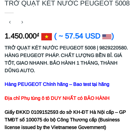
TRỞ QUẠT KÉT NƯỚC PEUGEOT 5008
1.450.000
( ~ 57.54 USD
)
₫
TRỞ QUẠT KÉT NƯỚC PEUGEOT 5008 | 9829220580.
HÀNG PEUGEOT PHÁP. CHẤT LƯỢNG BỀN BỈ. GIÁ
TỐT, GIAO NHANH. BẢO HÀNH 1 THÁNG, THÀNH
DŨNG AUTO.
Hàng PEUGEOT Chính hãng – Bao test tại hãng
Địa chỉ Phụ tùng ô tô DUY NHẤT có BẢO HÀNH
Giấy ĐKKD 0109152593 do sở KH-ĐT Hà Nội cấp – GP
TMĐT số 100075 do bộ Công Thương cấp (Business
license issued by the Vietnamese Government)