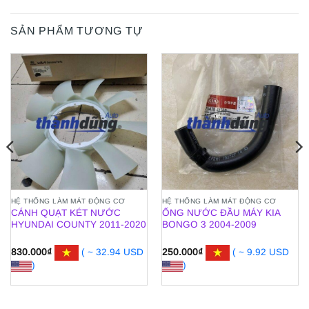
SẢN PHẨM TƯƠNG TỰ
HỆ THỐNG LÀM MÁT ĐỘNG CƠ
HỆ THỐNG LÀM MÁT ĐỘNG CƠ
CÁNH QUẠT KÉT NƯỚC
ỐNG NƯỚC ĐẦU MÁY KIA
HYUNDAI COUNTY 2011-2020
BONGO 3 2004-2009
830.000
₫
( ~ 32.94 USD
250.000
₫
( ~ 9.92 USD
)
)