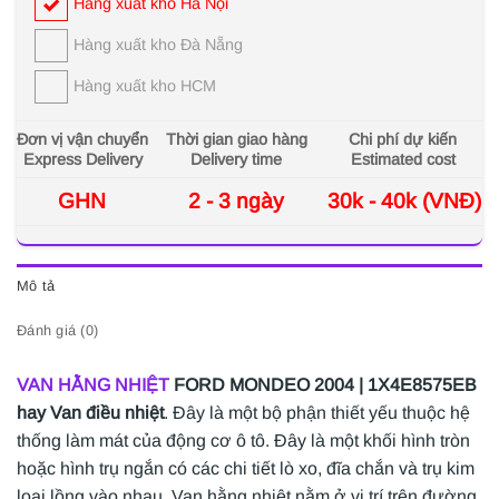
Hàng xuất kho Hà Nội
Hàng xuất kho Đà Nẵng
Hàng xuất kho HCM
Đơn vị vận chuyển
Thời gian giao hàng
Chi phí dự kiến
Express Delivery
Delivery time
Estimated cost
GHN
2 - 3 ngày
30k - 40k (VNĐ)
Mô tả
Đánh giá (0)
VAN HẰNG NHIỆT
FORD MONDEO 2004 | 1X4E8575EB
hay Van điều nhiệt
. Đây là một bộ phận thiết yếu thuộc hệ
thống làm mát của động cơ ô tô. Đây là một khối hình tròn
hoặc hình trụ ngắn có các chi tiết lò xo, đĩa chắn và trụ kim
loại lồng vào nhau. Van hằng nhiệt nằm ở vị trí trên đường