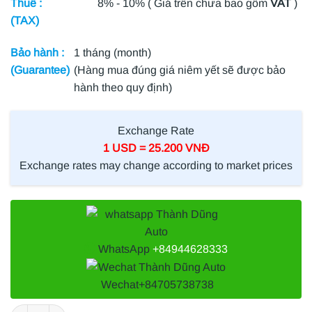
Thuế :
8% - 10% ( Giá trên chưa bao gồm
VAT
)
(TAX)
Bảo hành :
1 tháng (month)
(Guarantee)
(Hàng mua đúng giá niêm yết sẽ được bảo
hành theo quy định)
Exchange Rate
1 USD = 25.200 VNĐ
Exchange rates may change according to market prices
WhatsApp
+84944628333
Wechat
+84705738738
VAN HẰNG NHIỆT FORD MONDEO 2004 | 1X4E8575EB số lượng