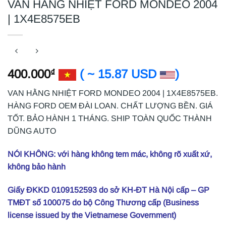
VAN HẰNG NHIỆT FORD MONDEO 2004
| 1X4E8575EB
400.000
( ~ 15.87 USD
)
₫
VAN HẰNG NHIỆT FORD MONDEO 2004 | 1X4E8575EB.
HÀNG FORD OEM ĐÀI LOAN. CHẤT LƯỢNG BỀN. GIÁ
TỐT. BẢO HÀNH 1 THÁNG. SHIP TOÀN QUỐC THÀNH
DŨNG AUTO
NÓI KHÔNG: với hàng không tem mác, không rõ xuất xứ,
không bảo hành
Giấy ĐKKD 0109152593 do sở KH-ĐT Hà Nội cấp – GP
TMĐT số 100075 do bộ Công Thương cấp (Business
license issued by the Vietnamese Government)