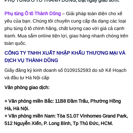
PHỤ TÙNG Ô TÔ THÀNH DŨNG, Đặt ngay giao sớm.
Phụ tùng Ô tô Thành Dũng
– Giải pháp toàn diện cho xế
yêu của bạn. Chúng tôi chuyên cung cấp đa dạng các loại
phụ tùng ô tô chính hãng, chất lượng cao với giá cả cạnh
tranh. Mua sắm online tiện lợi, giao hàng nhanh chóng trên
toàn quốc.
CÔNG TY TNHH XUẤT NHẬP KHẨU THƯƠNG MẠI VÀ
DỊCH VỤ THÀNH DŨNG
Giấy đăng ký kinh doanh số 0109152593 do sở Kế Hoạch
và đầu tư Hà Nội cấp
Văn phòng giao dịch:
+ Văn phòng miền Bắc: 11B8 Đầm Trấu, Phường Hồng
Hà, Hà Nội.
+ Văn phòng miền Nam: Tòa S1.07 Vinhomes Grand Park,
512 Nguyễn Xiển, P. Long Bình, Tp Thủ Đức, HCM.