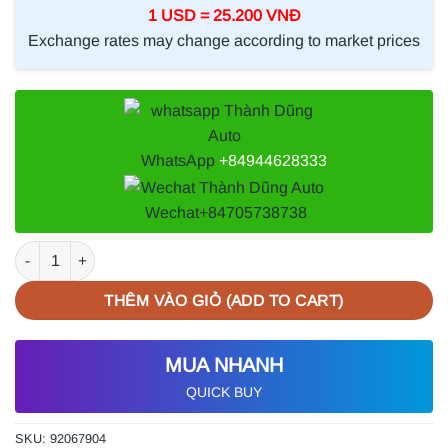
1 USD = 25.200 VNĐ
Exchange rates may change according to market prices
WhatsApp
+84944628333
Wechat
+84705738738
BẠC XÉC MĂNG XE CHEVROLET CAPTIVA 2.4 2010 số lượng
THÊM VÀO GIỎ (ADD TO CART)
MUA NHANH
QUICK BUY
SKU:
92067904