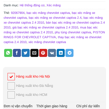
Danh mục:
Hệ thống động cơ
,
Xéc măng
Thẻ:
92067904
,
bạc xéc măng chevrolet captiva
,
bạc xéc măng xe
chevrolet captiva
,
bạc xéc măng xe chevrolet captiva 2.4
,
bạc xéc măng
xe chevrolet captiva 2.4 2010
,
bán bạc xéc măng xe chevrolet captiva 2.4
2010
,
giá bạc xéc măng xe chevrolet captiva 2.4 2010
,
mua bạc xéc
măng xe chevrolet captiva 2.4 2010
,
phụ tùng chevrolet captiva
,
PISTON
RINGS FOR CHEVROLET CAPTIVA
,
thay bạc xéc măng xe chevrolet
captiva 2.4 2010
,
xéc măng chevrolet captiva
Hàng xuất kho Hà Nội
Hàng xuất kho Đà Nẵng
Hàng xuất kho HCM
Đơn vị vận chuyển
Thời gian giao hàng
Chi phí dự kiến