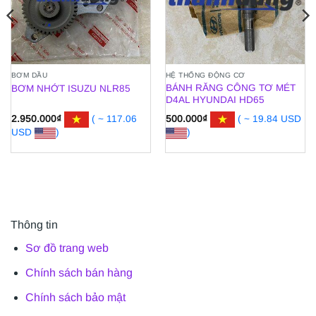
BƠM DẦU
HỆ THỐNG ĐỘNG CƠ
BÁNH RĂNG CÔNG TƠ MÉT
BƠM NHỚT ISUZU NLR85
D4AL HYUNDAI HD65
2.950.000
₫
( ~ 117.06
500.000
₫
( ~ 19.84 USD
USD
)
)
Thông tin
Sơ đồ trang web
Chính sách bán hàng
Chính sách bảo mật