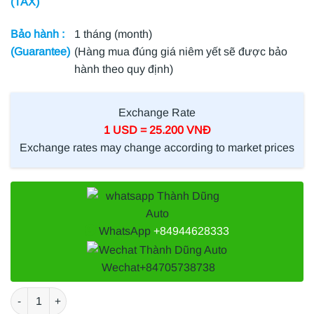
(TAX)
Bảo hành :
1 tháng (month)
(Guarantee)
(Hàng mua đúng giá niêm yết sẽ được bảo
hành theo quy định)
Exchange Rate
1 USD = 25.200 VNĐ
Exchange rates may change according to market prices
WhatsApp
+84944628333
Wechat
+84705738738
BI TỲ TỔNG FORD ESCAPE 2.3 2008 số lượng