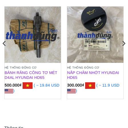
HỆ THỐNG ĐỘNG CƠ
HỆ THỐNG ĐỘNG CƠ
BÁNH RĂNG CÔNG TƠ MÉT
NẮP CHÂM NHỚT HYUNDAI
D4AL HYUNDAI HD65
HD65
500.000
₫
( ~ 19.84 USD
300.000
₫
( ~ 11.9 USD
)
)