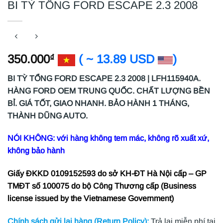
BI TỲ TỔNG FORD ESCAPE 2.3 2008
350.000
( ~ 13.89 USD
)
₫
BI TỲ TỔNG FORD ESCAPE 2.3 2008 | LFH115940A.
HÀNG FORD OEM TRUNG QUỐC. CHẤT LƯỢNG BỀN
BỈ. GIÁ TỐT, GIAO NHANH. BẢO HÀNH 1 THÁNG,
THÀNH DŨNG AUTO.
NÓI KHÔNG: với hàng không tem mác, không rõ xuất xứ,
không bảo hành
Giấy ĐKKD 0109152593 do sở KH-ĐT Hà Nội cấp – GP
TMĐT số 100075 do bộ Công Thương cấp (Business
license issued by the Vietnamese Government)
Chính sách gửi lại hàng (Return Policy):
Trả lại miễn phí tại