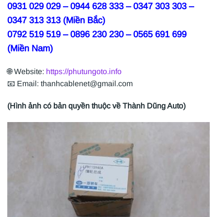
0931 029 029 – 0944 628 333 – 0347 303 303 –
0347 313 313 (Miền Bắc)
0792 519 519 – 0896 230 230 – 0565 691 699
(Miền Nam)
🌐 Website:
https://phutungoto.info
📧 Email: thanhcablenet@gmail.com
(Hình ảnh có bản quyền thuộc về Thành Dũng Auto)