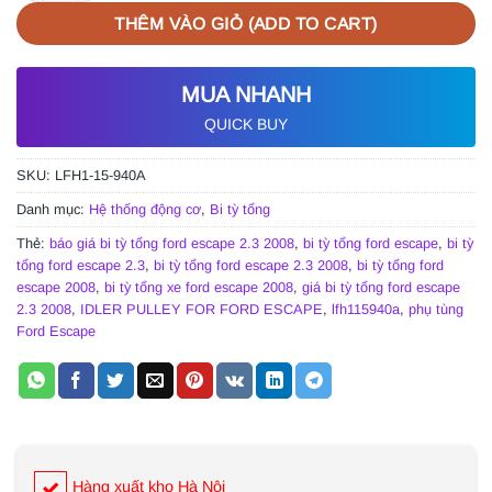
THÊM VÀO GIỎ (ADD TO CART)
MUA NHANH
QUICK BUY
SKU:
LFH1-15-940A
Danh mục:
Hệ thống động cơ
,
Bi tỳ tổng
Thẻ:
báo giá bi tỳ tổng ford escape 2.3 2008
,
bi tỳ tổng ford escape
,
bi tỳ
tổng ford escape 2.3
,
bi tỳ tổng ford escape 2.3 2008
,
bi tỳ tổng ford
escape 2008
,
bi tỳ tổng xe ford escape 2008
,
giá bi tỳ tổng ford escape
2.3 2008
,
IDLER PULLEY FOR FORD ESCAPE
,
lfh115940a
,
phụ tùng
Ford Escape
Hàng xuất kho Hà Nội