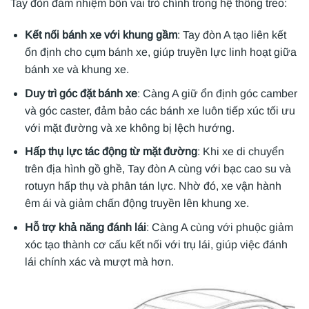
Tay đòn đảm nhiệm bốn vai trò chính trong hệ thống treo:
Kết nối bánh xe với khung gầm
: Tay đòn A tạo liên kết
ổn định cho cụm bánh xe, giúp truyền lực linh hoạt giữa
bánh xe và khung xe.
Duy trì góc đặt bánh xe
: Càng A giữ ổn định góc camber
và góc caster, đảm bảo các bánh xe luôn tiếp xúc tối ưu
với mặt đường và xe không bị lệch hướng.
Hấp thụ lực tác động từ mặt đường
: Khi xe di chuyển
trên địa hình gồ ghề, Tay đòn A cùng với bạc cao su và
rotuyn hấp thụ và phân tán lực. Nhờ đó, xe vận hành
êm ái và giảm chấn động truyền lên khung xe.
Hỗ trợ khả năng đánh lái
: Càng A cùng với phuộc giảm
xóc tạo thành cơ cấu kết nối với trụ lái, giúp việc đánh
lái chính xác và mượt mà hơn.