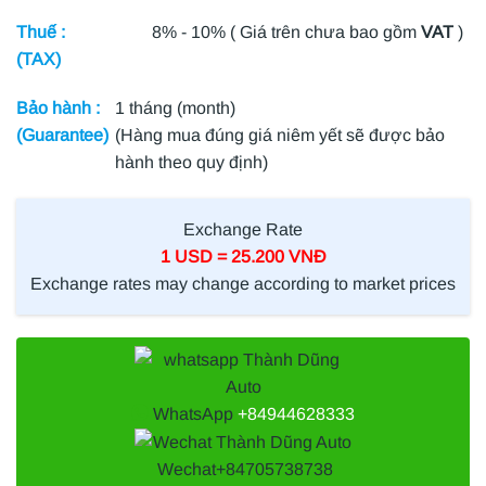
Thuế :
8% - 10% ( Giá trên chưa bao gồm
VAT
)
(TAX)
Bảo hành :
1 tháng (month)
(Guarantee)
(Hàng mua đúng giá niêm yết sẽ được bảo
hành theo quy định)
Exchange Rate
1 USD = 25.200 VNĐ
Exchange rates may change according to market prices
WhatsApp
+84944628333
Wechat
+84705738738