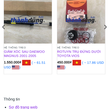
HỆ THỐNG TREO
HỆ THỐNG TREO
GIẢM XÓC SAU DAEWOO
ROTUYN TRỤ ĐỨNG DƯỚI
MAGNUS 2001-2005
TOYOTA VIOS
1.550.000
₫
( ~ 61.51
450.000
₫
( ~ 17.86 USD
USD
)
)
Thông tin
Sơ đồ trang web