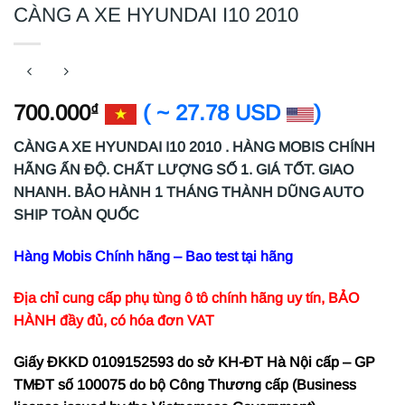
CÀNG A XE HYUNDAI I10 2010
700.000
( ~ 27.78 USD
)
₫
CÀNG A XE HYUNDAI I10 2010 . HÀNG MOBIS CHÍNH
HÃNG ẤN ĐỘ. CHẤT LƯỢNG SỐ 1. GIÁ TỐT. GIAO
NHANH. BẢO HÀNH 1 THÁNG THÀNH DŨNG AUTO
SHIP TOÀN QUỐC
Hàng Mobis Chính hãng – Bao test tại hãng
Địa chỉ cung cấp phụ tùng ô tô chính hãng uy tín, BẢO
HÀNH đầy đủ, có hóa đơn VAT
Giấy ĐKKD 0109152593 do sở KH-ĐT Hà Nội cấp – GP
TMĐT số 100075 do bộ Công Thương cấp (Business