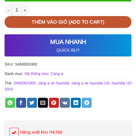
CÀNG A XE HYUNDAI I10 2010 số lượng
THÊM VÀO GIỎ (ADD TO CART)
MUA NHANH
QUICK BUY
SKU:
545000X000
Danh mục:
Hệ thống treo
,
Càng a
Thẻ:
545000X000
,
càng a xe hyundai
,
càng a xe hyundai i10
,
hyundai i10
2010
Hàng xuất kho Hà Nội