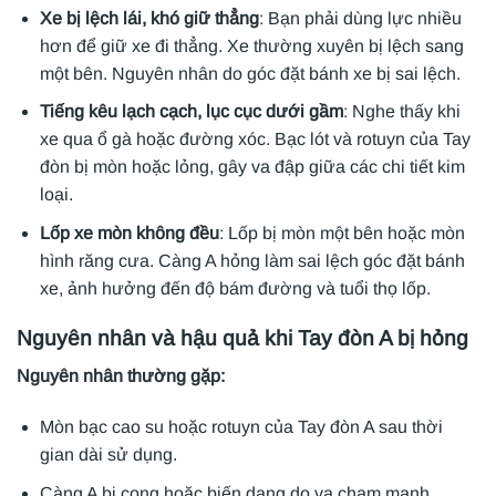
Xe bị lệch lái, khó giữ thẳng
: Bạn phải dùng lực nhiều
hơn để giữ xe đi thẳng. Xe thường xuyên bị lệch sang
một bên. Nguyên nhân do góc đặt bánh xe bị sai lệch.
Tiếng kêu lạch cạch, lục cục dưới gầm
: Nghe thấy khi
xe qua ổ gà hoặc đường xóc. Bạc lót và rotuyn của Tay
đòn bị mòn hoặc lỏng, gây va đập giữa các chi tiết kim
loại.
Lốp xe mòn không đều
: Lốp bị mòn một bên hoặc mòn
hình răng cưa. Càng A hỏng làm sai lệch góc đặt bánh
xe, ảnh hưởng đến độ bám đường và tuổi thọ lốp.
Nguyên nhân và hậu quả khi Tay đòn A bị hỏng
Nguyên nhân thường gặp:
Mòn bạc cao su hoặc rotuyn của Tay đòn A sau thời
gian dài sử dụng.
Càng A bị cong hoặc biến dạng do va chạm mạnh.